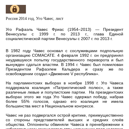
Россия 2014 год, Уго Чавес, лист
Уго Рафаэль Чавес Фриас (1954–2013) — Президент
Венесуэлы с 1999 г. по 2013 г., глава Единой
социалистической партии Венесуэлы с 2007 г. по 2013 г.
В 1982 году Чавес основал с сослуживцами подпольную
организацию COMACATE. 4 февраля 1992 г. он предпринял
неудавшуюся попытку государственного переворота и был
вынужден сдаться властям. В 1994 г. Чавес был помилован
Президентом Рафаэлем Кальдера и сразу же по
освобождении создал «Движение V республика».
На парламентских выборах в ноябре 1998 г. Уго Чавеса
поддержала коалиция «Патриотический полюс», а также
различные левые и популистские партии. На президентских
выборах этого же года Уго Чавес одержал победу, набрав
более 55% голосов, однако его коалиция не имела
большинства мест в Национальном конгрессе.
Чавес не раз подвергался острой критике, преимущественно
со стороны представителей высших и средних слоёв
общества. Оппоненты обвиняли Чавеса в пренебрежении к