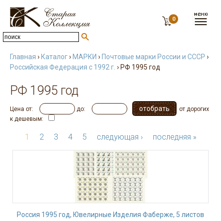
0
Главная
›
Каталог
›
МАРКИ
›
Почтовые марки России и СССР
›
Российская Федерация с 1992 г.
› РФ 1995 год
РФ 1995 год
Цена от:
до:
от дорогих
к дешевым:
1
2
3
4
5
следующая ›
последняя »
Россия 1995 год, Ювелирные Изделия Фаберже, 5 листов