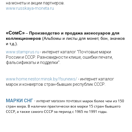
на монеты и акции партнеров.
www.russkaya-moneta.ru
«СомС»
–
Производство и продажа аксессуаров для
коллекционеров
(Альбомы и листы для монет, бон, значков
и т.д.).
www.stamprus.ru
- интернет каталог "Почтовые марки
России и СССР. Разновидности клише, ошибки печати,
фальсификаты и подделки".
www.home.nestor.minsk.by/fsunews/
- интернет каталог
марок и конвертов стран-бывших республик СССР.
МАРКИ СНГ
-
марок более чем из 150
интернет магазин почтовых
стран мира. В наличии практически все марки 15 стран бывшего
СССР, а также самого СССР за период с 1965 по 1991 годы.