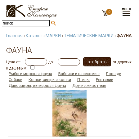
0
Главная
›
Каталог
›
МАРКИ
›
ТЕМАТИЧЕСКИЕ МАРКИ
› ФАУНА
ФАУНА
Цена от:
до:
от дорогих
к дешевым:
Рыбы и морская фауна
Бабочки и насекомые
Лошади
Собаки
Кошки, хищные кошки
Птицы
Рептилии
Динозавры, вымершая фауна
Другие животные