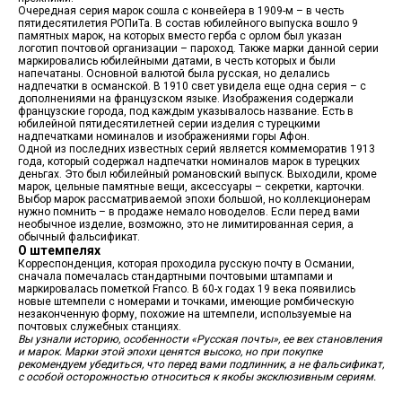
Очередная серия марок сошла с конвейера в 1909-м – в честь
пятидесятилетия РОПиТа. В состав юбилейного выпуска вошло 9
памятных марок, на которых вместо герба с орлом был указан
логотип почтовой организации – пароход. Также марки данной серии
маркировались юбилейными датами, в честь которых и были
напечатаны. Основной валютой была русская, но делались
надпечатки в османской. В 1910 свет увидела еще одна серия – с
дополнениями на французском языке. Изображения содержали
французские города, под каждым указывалось название. Есть в
юбилейной пятидесятилетней серии изделия с турецкими
надпечатками номиналов и изображениями горы Афон.
Одной из последних известных серий является коммеморатив 1913
года, который содержал надпечатки номиналов марок в турецких
деньгах. Это был юбилейный романовский выпуск. Выходили, кроме
марок, цельные памятные вещи, аксессуары – секретки, карточки.
Выбор марок рассматриваемой эпохи большой, но коллекционерам
нужно помнить – в продаже немало новоделов. Если перед вами
необычное изделие, возможно, это не лимитированная серия, а
обычный фальсификат.
О штемпелях
Корреспонденция, которая проходила русскую почту в Османии,
сначала помечалась стандартными почтовыми штампами и
маркировалась пометкой Franco. В 60-х годах 19 века появились
новые штемпели с номерами и точками, имеющие ромбическую
незаконченную форму, похожие на штемпели, используемые на
почтовых служебных станциях.
Вы узнали историю, особенности «Русская почты», ее вех становления
и марок. Марки этой эпохи ценятся высоко, но при покупке
рекомендуем убедиться, что перед вами подлинник, а не фальсификат,
с особой осторожностью относиться к якобы эксклюзивным сериям.