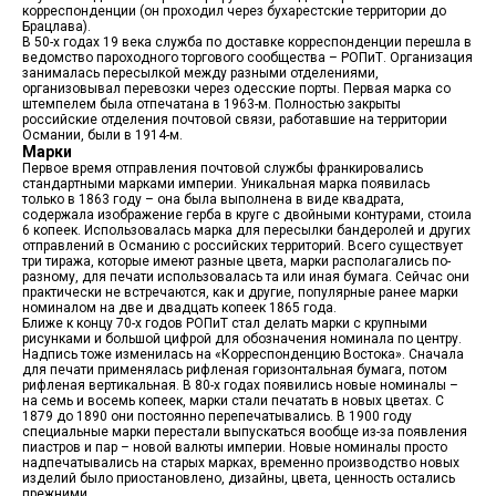
корреспонденции (он проходил через бухарестские территории до
Брацлава).
В 50-х годах 19 века служба по доставке корреспонденции перешла в
ведомство пароходного торгового сообщества – РОПиТ. Организация
занималась пересылкой между разными отделениями,
организовывал перевозки через одесские порты. Первая марка со
штемпелем была отпечатана в 1963-м. Полностью закрыты
российские отделения почтовой связи, работавшие на территории
Османии, были в 1914-м.
Марки
Первое время отправления почтовой службы франкировались
стандартными марками империи. Уникальная марка появилась
только в 1863 году – она была выполнена в виде квадрата,
содержала изображение герба в круге с двойными контурами, стоила
6 копеек. Использовалась марка для пересылки бандеролей и других
отправлений в Османию с российских территорий. Всего существует
три тиража, которые имеют разные цвета, марки располагались по-
разному, для печати использовалась та или иная бумага. Сейчас они
практически не встречаются, как и другие, популярные ранее марки
номиналом на две и двадцать копеек 1865 года.
Ближе к концу 70-х годов РОПиТ стал делать марки с крупными
рисунками и большой цифрой для обозначения номинала по центру.
Надпись тоже изменилась на «Корреспонденцию Востока». Сначала
для печати применялась рифленая горизонтальная бумага, потом
рифленая вертикальная. В 80-х годах появились новые номиналы –
на семь и восемь копеек, марки стали печатать в новых цветах. С
1879 до 1890 они постоянно перепечатывались. В 1900 году
специальные марки перестали выпускаться вообще из-за появления
пиастров и пар – новой валюты империи. Новые номиналы просто
надпечатывались на старых марках, временно производство новых
изделий было приостановлено, дизайны, цвета, ценность остались
прежними.