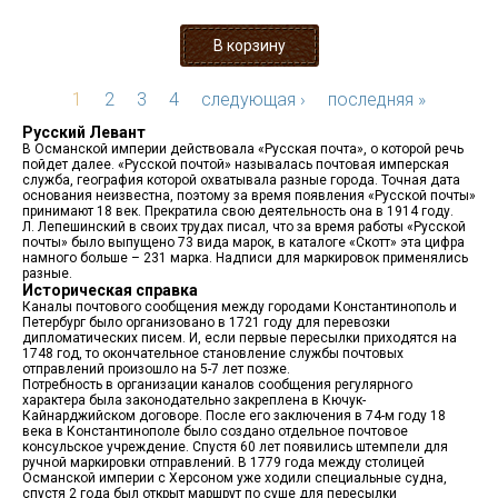
1
2
3
4
следующая ›
последняя »
Русский Левант
В Османской империи действовала «Русская почта», о которой речь
пойдет далее. «Русской почтой» называлась почтовая имперская
служба, география которой охватывала разные города. Точная дата
основания неизвестна, поэтому за время появления «Русской почты»
принимают 18 век. Прекратила свою деятельность она в 1914 году.
Л. Лепешинский в своих трудах писал, что за время работы «Русской
почты» было выпущено 73 вида марок, в каталоге «Скотт» эта цифра
намного больше – 231 марка. Надписи для маркировок применялись
разные.
Историческая справка
Каналы почтового сообщения между городами Константинополь и
Петербург было организовано в 1721 году для перевозки
дипломатических писем. И, если первые пересылки приходятся на
1748 год, то окончательное становление службы почтовых
отправлений произошло на 5-7 лет позже.
Потребность в организации каналов сообщения регулярного
характера была законодательно закреплена в Кючук-
Кайнарджийском договоре. После его заключения в 74-м году 18
века в Константинополе было создано отдельное почтовое
консульское учреждение. Спустя 60 лет появились штемпели для
ручной маркировки отправлений. В 1779 года между столицей
Османской империи с Херсоном уже ходили специальные судна,
спустя 2 года был открыт маршрут по суше для пересылки