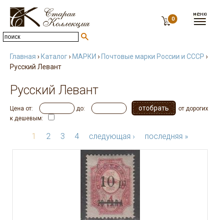
0
Главная
›
Каталог
›
МАРКИ
›
Почтовые марки России и СССР
›
Русский Левант
Русский Левант
Цена от:
до:
от дорогих
к дешевым:
1
2
3
4
следующая ›
последняя »