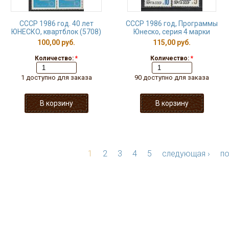
СССР 1986 год. 40 лет
СССР 1986 год, Программы
ЮНЕСКО, квартблок (5708)
Юнеско, серия 4 марки
100,00 руб.
115,00 руб.
Количество:
*
Количество:
*
1 доступно для заказа
90 доступно для заказа
1
2
3
4
5
следующая ›
по