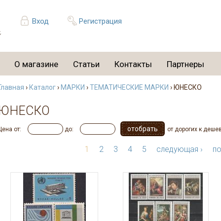
Вход
Регистрация
О магазине
Статьи
Контакты
Партнеры
Главная
›
Каталог
›
МАРКИ
›
ТЕМАТИЧЕСКИЕ МАРКИ
› ЮНЕСКО
ЮНЕСКО
Цена от:
до:
от дорогих к деше
1
2
3
4
5
следующая ›
по