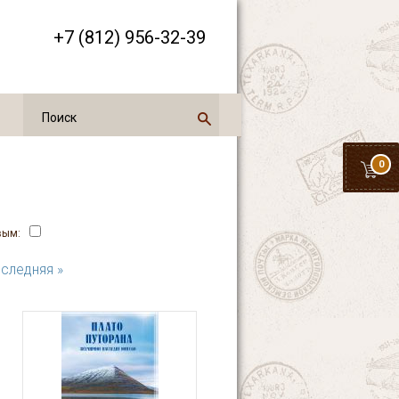
+7 (812) 956-32-39
0
вым:
следняя »