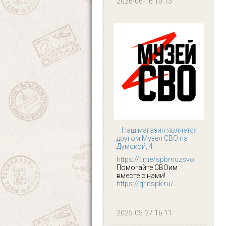
2026-06-16 10:13
Наш магазин является
другом Музея СВО на
Думской, 4
https://t.me/spbmuzsvo
Помогайте СВОим
вместе с нами!
https://qr.nspk.ru/...
2025-05-27 16:11