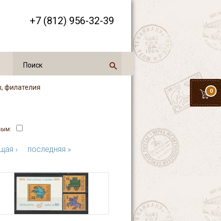
+7 (812) 956-32-39
ы, филателия
0
вым:
щая ›
последняя »