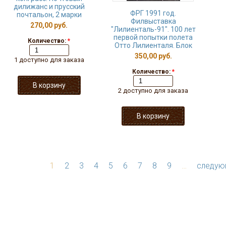
дилижанс и прусский
ФРГ 1991 год.
почтальон, 2 марки
Филвыставка
270,00 руб.
"Лилиенталь-91". 100 лет
первой попытки полета
Количество:
*
Отто Лилиенталя. Блок
350,00 руб.
1 доступно для заказа
Количество:
*
2 доступно для заказа
1
2
3
4
5
6
7
8
9
…
следую