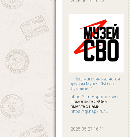
2026-06-16 10:13
Наш магазин является
другом Музея СВО на
Думской, 4
https://t.me/spbmuzsvo
Помогайте СВОим
вместе с нами!
https://qr.nspk.ru/...
2025-05-27 16:11