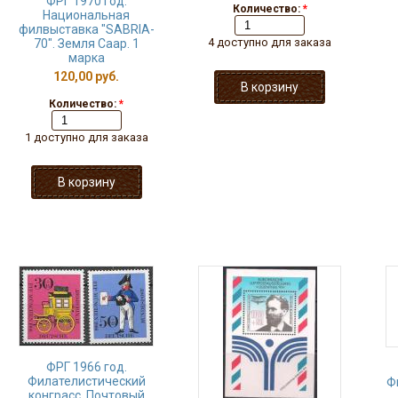
ФРГ 1970 год.
Количество:
*
Национальная
филвыставка "SABRIA-
4 доступно для заказа
70". Земля Саар. 1
марка
120,00 руб.
Количество:
*
1 доступно для заказа
ФРГ 1966 год.
Филателистический
Ф
конграсс. Почтовый