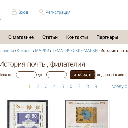
Вход
Регистрация
О магазине
Статьи
Контакты
Партнеры
Главная
›
Каталог
›
МАРКИ
›
ТЕМАТИЧЕСКИЕ МАРКИ
› История почт
История почты, филателия
Цена от:
до:
от дорогих к деше
1
2
3
4
5
6
7
8
9
…
следую