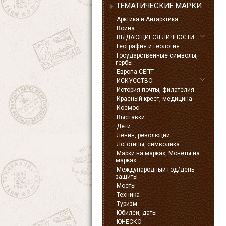
ТЕМАТИЧЕСКИЕ МАРКИ
Арктика и Антарктика
Война
ВЫДАЮЩИЕСЯ ЛИЧНОСТИ
География и геология
Государственные символы,
гербы
Европа СЕПТ
ИСКУССТВО
История почты, филателия
Красный крест, медицина
Космос
Выставки
Дети
Ленин, революции
Логотипы, символика
Марки на марках, Монеты на
марках
Международный год/день
защиты
Мосты
Техника
Туризм
Юбилеи, даты
ЮНЕСКО