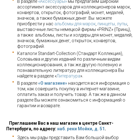
В разделе
«Аксессуары»
мы предлагаем широкий
ассортимент аксессуаров для коллекционеров марок,
конвертов, открыток, фотографий, монет, медалей,
значков, а также бумажных денег. Вы можете
приобрести у нас
альбомы для марок
,
пинцеты, лупы
,
выставочные листы немецкой фирмы «PRINZ» (Принц),
а также альбомы, листы и холдеры для монет, медалей,
значков, бумажных денег, открыток, конвертов,
фотографий.
Каталоги Standart-Collection (Стандарт Коллекция),
Соловьева и других изданий по различным видам
коллекционирования, а так же другую полезную и
познавательную литературу для коллекционера Вы
найдете в разделе «
Литература
».
В разделе
«О магазине»
находится вся информация о
том, как совершить покупку в интернет-магазине,
оплатить заказ и получить товар. А так же в данном
разделе Вы можете ознакомиться с информацией о
гарантии и возврате.
Приглашаем Вас в наш магазин в центре Санкт-
Петербурга, по адресу:
наб. реки Мойки, д. 51
.
Здесь мы рады представить Вам большой выбор