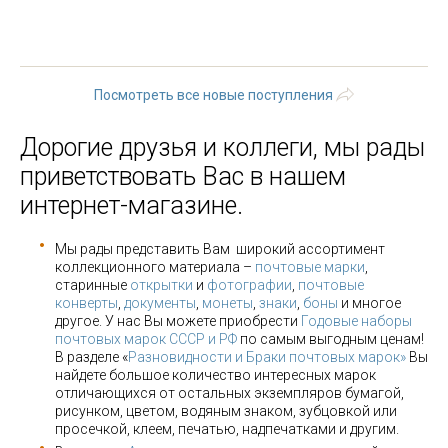
1
2
3
4
5
6
7
8
9
…
следующая ›
последняя »
Посмотреть все новые поступления
Дорогие друзья и коллеги, мы рады
приветствовать Вас в нашем
интернет-магазине.
Мы рады представить Вам широкий ассортимент
коллекционного материала –
почтовые марки
,
старинные
открытки
и
фотографии
,
почтовые
конверты
,
документы
,
монеты
,
знаки
,
боны
и многое
другое. У нас Вы можете приобрести
Годовые наборы
почтовых марок СССР и РФ
по самым выгодным ценам!
В разделе «
Разновидности и Браки почтовых марок»
Вы
найдете большое количество интересных марок
отличающихся от остальных экземпляров бумагой,
рисунком, цветом, водяным знаком, зубцовкой или
просечкой, клеем, печатью, надпечатками и другим.