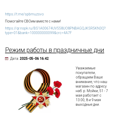
https://t.me/spbmuzsvo
Помогайте СВОим вместе с нами!
https://qr.nspk.ru/BS1A00674UV558UO8PNBAGQJKSR5KN3Q?
type=01&bank=100000000099&crc=4A7F
Режим работы в праздничные дни
Дата:
2025-05-06 16:42
Уважаемые
покупатели,
обращаем Ваше
внимание, что наш
магазин по адресу
наб. р. Мойки, 51 - 7
мая работает с
13.00, 8 и 9 мая
выходные дни.