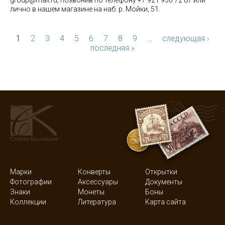
group@mail.ru, позвонив по телефону +7 921 930 72 87 или
лично в нашем магазине на наб. р. Мойки, 51.
1
2
3
4
5
6
7
8
9
…
следующая ›
последняя »
Марки
Конверты
Открытки
Фотографии
Аксессуары
Документы
Знаки
Монеты
Боны
Коллекции
Литература
Карта сайта