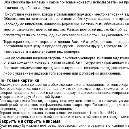
Оба способа приемлемы и какие почтовые конверты использовать - не при
отличного удобства и вкуса.
Присутствие указаний, которые разъясняют порядок и место написания а
Обязательно на почтовом конверте должен быть указан адресат и отправи
необходимо вписывать данную информацию. Должны быть обозначены мес
место назначения, почтовый индекс. Раньше почтовый индекс был обязат
присутствует на конвертах, однако его заполнение с точным указанием по
Территория хождения корреспонденции. Важный атрибут, так как в предел
составляла одну цену, в пределах другой – совсем другую, гораздо выше
язык адресата и даже внешний вид конверта.
Вид оформления лицевой стороны почтового конверта. Внешний вид конве
от вида хождения конверта (какая страна), был приурочен к праздникам 
большие политические праздники выпускались конверты с поздравления
либо с указанием лидеров того времени или фотографий достижений.
Почтовые карточки
Помимо почтовых конвертов в обиходе также использовались почтовые карт
Почтовая карточка, она же пост-карта – это тип письма, отправляемого по 
которое не запечатывалось в конверт, а сразу писалось на специализирова
из картона или другой плотной бумаги.
Тест содержимого был виден сразу, поэтому почтовые карточки зачастую и
сообщений не слишком конфиденциального характера. Понятное дело, что с
корреспонденция никогда не отправлялась.
Первая почтовая открытка вышла в Австрии осенью – 1 октября 1869 г.
Стоимость пересылки почтовой карточки или почтовой открытки гораздо мень
Закрытые и открытые письма
Судя по виду бумажных почтовых пересылок, принято различать открытые и 