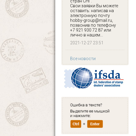
стран СНГ.
Свои заявки Вы можете
оставить: написав на
электронную почту
hobby-group@mail.ru,
позвонив по телефону
+7 921 930 72 87 или
лично в нашем...
2021-12-27 23:51
Все новости