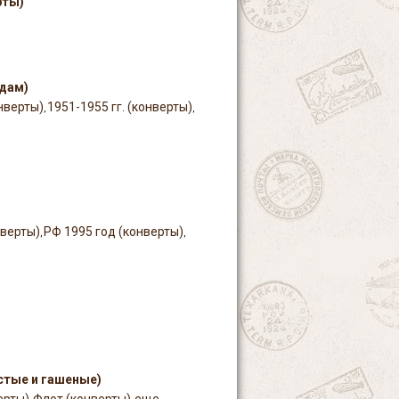
рты)
одам)
онверты)
1951-1955 гг. (конверты)
,
,
нверты)
РФ 1995 год (конверты)
,
,
стые и гашеные)