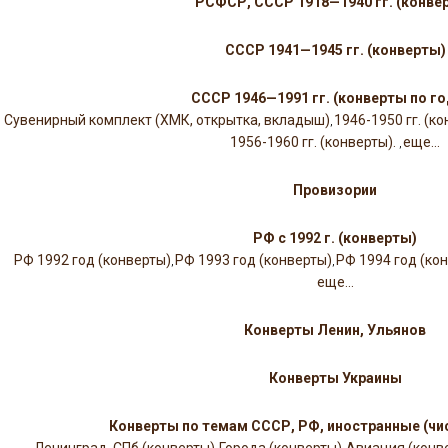
РСФСР, СССР 1918—1940 гг. (конве
СССР 1941—1945 гг. (конверты)
СССР 1946—1991 гг. (конверты по г
Сувенирный комплект (ХМК, открытка, вкладыш)
1946-1950 гг. (к
,
1956-1960 гг. (конверты).
еще...
,
Провизории
РФ с 1992 г. (конверты)
РФ 1992 год (конверты)
РФ 1993 год (конверты)
РФ 1994 год (ко
,
,
еще...
Конверты Ленин, Ульянов
Конверты Украины
Конверты по темам СССР, РФ, иностранные (чи