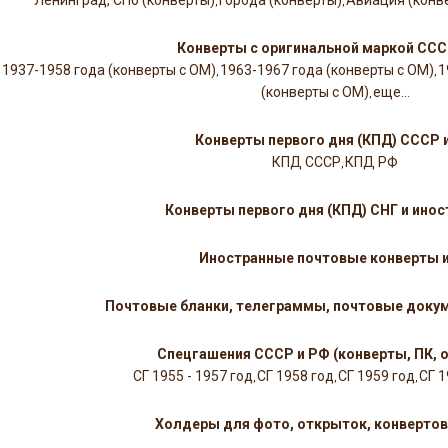
Ленинград, СПб (конверты)
Города (конверты)
Авиация (конв
,
,
Конверты с оригинальной маркой ССС
1937-1958 года (конверты с ОМ)
1963-1967 года (конверты с ОМ)
1
,
,
(конверты с ОМ)
еще...
,
Конверты первого дня (КПД) СССР 
КПД СССР
КПД РФ
,
Конверты первого дня (КПД) СНГ и ино
Иностранные почтовые конверты и
Почтовые бланки, телеграммы, почтовые доку
Спецгашения СССР и РФ (конверты, ПК, 
СГ 1955 - 1957 год
СГ 1958 год
СГ 1959 год
СГ 1
,
,
,
Холдеры для фото, открыток, конвертов,