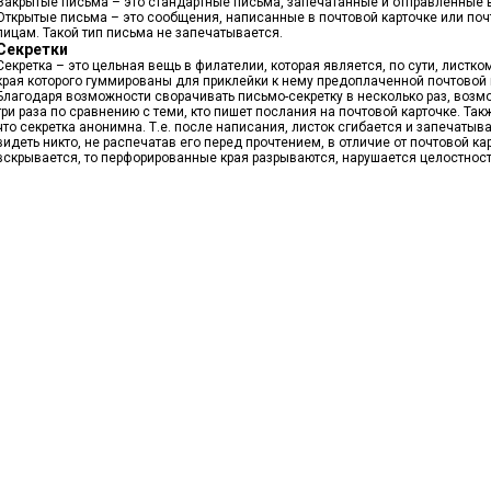
Закрытые письма – это стандартные письма, запечатанные и отправленные в
Открытые письма – это сообщения, написанные в почтовой карточке или по
лицам. Такой тип письма не запечатывается.
Секретки
Секретка – это цельная вещь в филателии, которая является, по сути, листко
края которого гуммированы для приклейки к нему предоплаченной почтовой 
Благодаря возможности сворачивать письмо-секретку в несколько раз, возм
три раза по сравнению с теми, кто пишет послания на почтовой карточке. Т
что секретка анонимна. Т.е. после написания, листок сгибается и запечатыв
видеть никто, не распечатав его перед прочтением, в отличие от почтовой ка
вскрывается, то перфорированные края разрываются, нарушается целостность