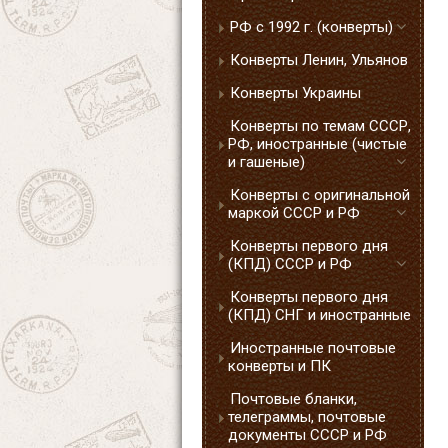
РФ с 1992 г. (конверты)
Конверты Ленин, Ульянов
Конверты Украины
Конверты по темам СССР,
РФ, иностранные (чистые
и гашеные)
Конверты с оригинальной
маркой СССР и РФ
Конверты первого дня
(КПД) СССР и РФ
Конверты первого дня
(КПД) СНГ и иностранные
Иностранные почтовые
конверты и ПК
Почтовые бланки,
телеграммы, почтовые
документы СССР и РФ