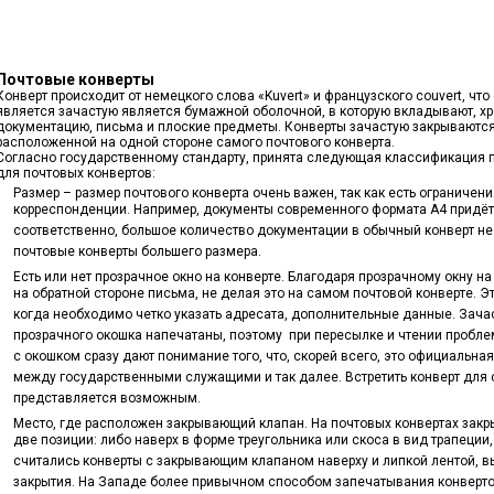
Почтовые конверты
Конверт происходит от немецкого слова «Kuvert» и французского couvert, что
является зачастую является бумажной оболочной, в которую вкладывают, хр
документацию, письма и плоские предметы. Конверты зачастую закрываются
расположенной на одной стороне самого почтового конверта.
Согласно государственному стандарту, принята следующая классификация
для почтовых конвертов:
Размер – размер почтового конверта очень важен, так как есть ограничен
корреспонденции. Например, документы современного формата А4 придётс
соответственно, большое количество документации в обычный конверт не
почтовые конверты большего размера.
Есть или нет прозрачное окно на конверте. Благодаря прозрачному окну н
на обратной стороне письма, не делая это на самом почтовой конверте. Э
когда необходимо четко указать адресата, дополнительные данные. Зача
прозрачного окошка напечатаны, поэтому при пересылке и чтении пробле
с окошком сразу дают понимание того, что, скорей всего, это официальн
между государственными служащими и так далее. Встретить конверт для
представляется возможным.
Место, где расположен закрывающий клапан. На почтовых конвертах за
две позиции: либо наверх в форме треугольника или скоса в вид трапеции
считались конверты с закрывающим клапаном наверху и липкой лентой, в
закрытия. На Западе более привычном способом запечатывания конверто