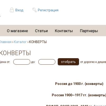
Вход
Регистрация
О магазине
Статьи
Контакты
Партнеры
Главная
›
Каталог
› КОНВЕРТЫ
КОНВЕРТЫ
Цена от:
до:
от дорогих к деше
Почтовые конверты, почтовые карточки, закры
секретки
Россия до 1900 г. (конверты)
Россия 1900—1917 гг. (конверты