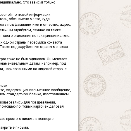
нципиально. Это зависит только
дресной почтовой информации.
тель, обозначено место, куда
та под фамилию, имя и отчество, адрес,
ельным атрибутом, сейчас он также
чтового отделения не так принципиально.
ах одной страны пересылка конверта
. Также под зарубежные страны менялся
рта тоже не был одинаков. Он менялся
и знаменательным датам, например, под
ми, нарисованными на лицевой стороне
очки.
почте, содержащим письменное сообщение,
нном стандартном бланке, изготовленном
спользовались для поздравлений,
 помощью почтовых карточек деловая
ше простого письма в конверте.
закрытые письма.