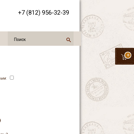
+7 (812) 956-32-39
0
вым:
тые и открытые письма,
)