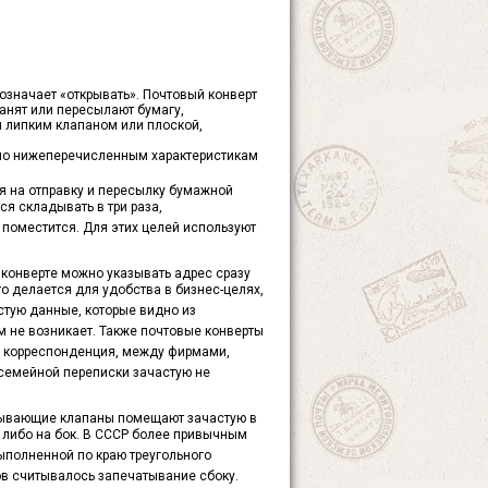
 означает «открывать». Почтовый конверт
анят или пересылают бумагу,
 липким клапаном или плоской,
 по нижеперечисленным характеристикам
ия на отправку и пересылку бумажной
я складывать в три раза,
 поместится. Для этих целей используют
а конверте можно указывать адрес сразу
то делается для удобства в бизнес-целях,
стую данные, которые видно из
м не возникает. Также почтовые конверты
ая корреспонденция, между фирмами,
 семейной переписки зачастую не
крывающие клапаны помещают зачастую в
, либо на бок. В СССР более привычным
ыполненной по краю треугольного
в считывалось запечатывание сбоку.