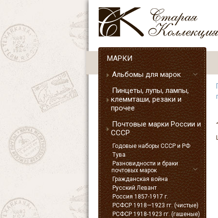
МАРКИ
Альбомы для марок
Пинцеты, лупы, лампы,
клеммташи, резаки и
прочее
Почтовые марки России и
СССР
Годовые наборы СССР и РФ
Тува
Разновидности и браки
почтовых марок
Гражданская война
Русский Левант
Россия 1857-1917 г.
РСФСР 1918—1923 гг. (чистые)
РСФСР 1918-1923 гг. (гашеные)