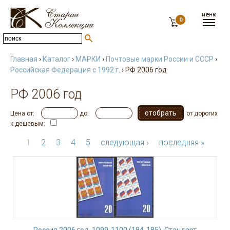
0
Главная
›
Каталог
›
МАРКИ
›
Почтовые марки России и СССР
›
Российская Федерация с 1992 г.
› РФ 2006 год
РФ 2006 год
Цена от:
до:
от дорогих
к дешевым:
1
2
3
4
5
следующая ›
последняя »