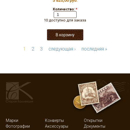
5 820,00 руб.
Количество:
*
10 доступно для заказа
1
2
3
следующая ›
последняя »
Марки
Конверты
Открытки
Фотографии
Аксессуары
Документы