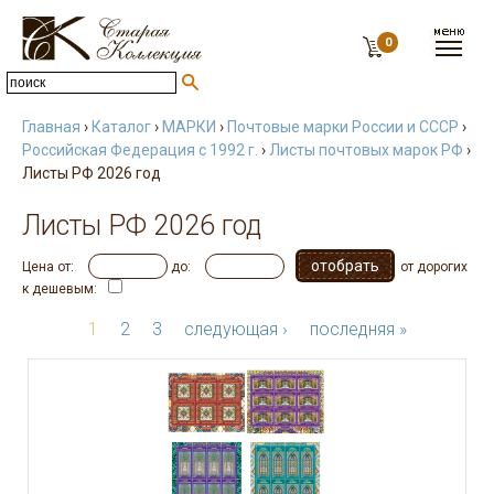
0
Главная
›
Каталог
›
МАРКИ
›
Почтовые марки России и СССР
›
Российская Федерация с 1992 г.
›
Листы почтовых марок РФ
›
Листы РФ 2026 год
Листы РФ 2026 год
Цена от:
до:
от дорогих
к дешевым:
1
2
3
следующая ›
последняя »