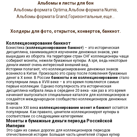
Альбомы и листы для бон
Альбомы формата Optima
Альбом формата Numis
,
,
Альбомы формата Grand
Горизонтальные
еще...
,
,
Холдеры для фото, открыток, конвертов, банкнот.
Коллекционирование банкнот
Бонистика (
коллекционирование банкнот
) – это историческая
дисциплина, занимающаяся изучением денежных знаков, уже
вышедших из оборота. На территории стран СНГ коллекционеры чаще
собирают монеты, нежели бумажные купюры. А зря, ведь некоторые
деньги имеют очень интересный внешний вид.
Историки полагают, что коллекционирование денежных знаков
возникло в Китае. Произошло это сразу после появления бумажных
денег в X веке. В России
банкноты и их коллекционирование
стало
популярным лишь в XVIII веке – в это время появляются самые
первые коллекции. Однако популярность эта историческая
дисциплина набрала лишь в середине 20 века - как раз в это время
начинают выпускаться специальные каталоги для коллекционеров и
создаётся международное сообщество коллекционеров денежных
знаков.
В начале XXI века
коллекционирование монет и банкнот
остаётся
популярным. Как правило, ценители коллекционируют купюры в
соответствии со следующими категориями:
Монеты и бумажные деньги периода Российской
Империи
Это один из самых дорогих для коллекционеров периодов
отечественной истории. Большая часть ценителей старых купюр