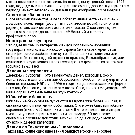
может коллекционировать лишь банкноты, выпущенный после 1898
года, ведь деньги напечатанные раньше очень дорогие. Купюры этого
периода имеют интересный дизайн и разнообразны по размерам.
Советские банкноты
С советскими банкнотами дела обстоят иначе: есть как и очень
дешёвые экземпляры (доступны практически всем), так и очень
редкие, стоимость которых астрономическая. С каждым годом
деньги этого периода вызывают всё больший интерес у
профессионалов.
Иностранные купюры
Это один из самых интересных видов коллекционирования:
государств много, и для каждой страны были характерны свои
специфические особенности купюр. Как правило, ценители или
собирают банкноты одной страны (к примеру, Великобритании), или
коллекционируют купюры всех государств определённого периода
(обычно 19-20 век).
Денежные суррогаты
Денежный суррогат — это заменитель денег, который можно
использовать для оплаты или сбережения. Особенно популярны они
были во времена НЭПа и в 1990-е годы, когда выпускались в форме
талонов, билетов и долговых расписок. Сегодня коллекционеры всё
чаще обращают внимание на эту категорию.
Юбилейные банкноты
Юбилейные банкноты выпускаются в Европе уже более 500 лет, и
связаны они с памятными событиями. Это может быть или юбилей
королевы (в честь 90-летия Елизаветы II многие монетные дворы
мира выпустили серию монет), или, к примеру, 50 лет после
окончания военных действий. Бумажные деньги редко можно
отнести к данной категории.
Деньги со “счастливыми” номерами
Такой вид
коллекционирования банкнот России
наиболее