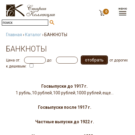
0
Главная
›
Каталог
› БАНКНОТЫ
БАНКНОТЫ
Цена от:
до:
от дорогих
к дешевым:
Банкноты России, СССР, разных стран мира
Госвыпуски до 1917 г.
1 рубль
10 рублей
100 рублей
1000 рублей
еще...
,
,
,
,
Госвыпуски после 1917 г.
Частные выпуски до 1922 г.