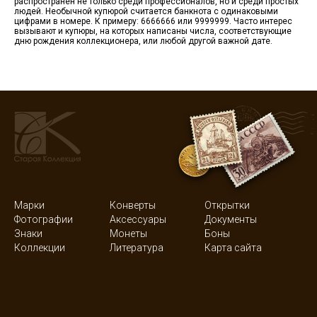
распространён не только среди профессионалов, но и среди простых
людей. Необычной купюрой считается банкнота с одинаковыми
цифрами в номере. К примеру: 6666666 или 9999999. Часто интерес
вызывают и купюры, на которых написаны числа, соответствующие
дню рождения коллекционера, или любой другой важной дате.
Марки
Конверты
Открытки
Фотографии
Аксессуары
Документы
Знаки
Монеты
Боны
Коллекции
Литература
Карта сайта