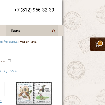
+7 (812) 956-32-39
я Америка
› Аргентина
0
вым:
следняя »
2