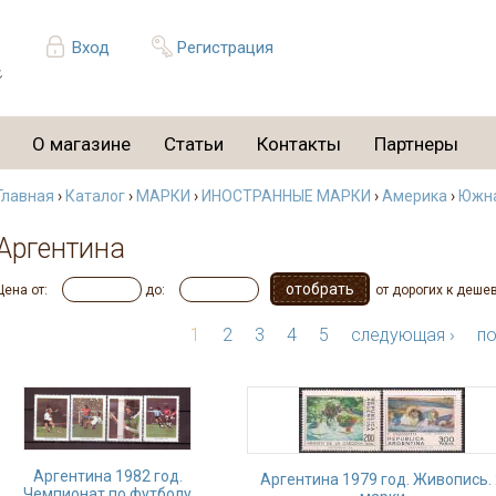
Вход
Регистрация
О магазине
Статьи
Контакты
Партнеры
Главная
›
Каталог
›
МАРКИ
›
ИНОСТРАННЫЕ МАРКИ
›
Америка
›
Южна
Аргентина
Цена от:
до:
от дорогих к деше
1
2
3
4
5
следующая ›
по
Аргентина 1982 год.
Аргентина 1979 год. Живопись. 
Чемпионат по футболу