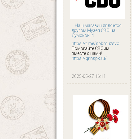
Наш магазин является
другом Музея СВО на
Думской, 4
https://t.me/spbmuzsvo
Помогайте СВОим
вместе с нами!
https://qr.nspk.ru/...
2025-05-27 16:11