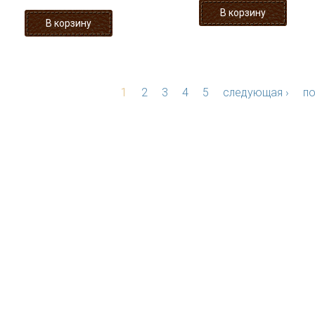
1
2
3
4
5
следующая ›
по