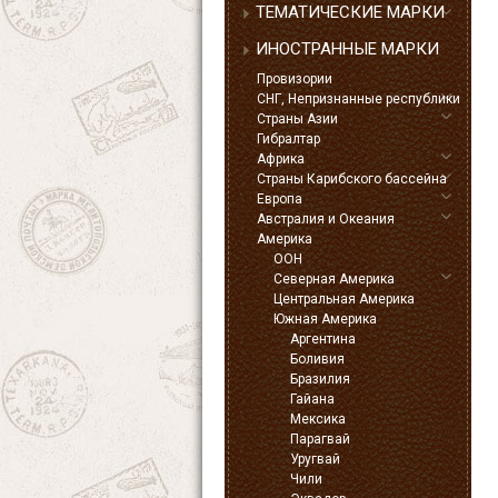
ТЕМАТИЧЕСКИЕ МАРКИ
ИНОСТРАННЫЕ МАРКИ
Провизории
СНГ, Непризнанные республики
Страны Азии
Гибралтар
Африка
Страны Карибского бассейна
Европа
Австралия и Океания
Америка
ООН
Северная Америка
Центральная Америка
Южная Америка
Аргентина
Боливия
Бразилия
Гайана
Мексика
Парагвай
Уругвай
Чили