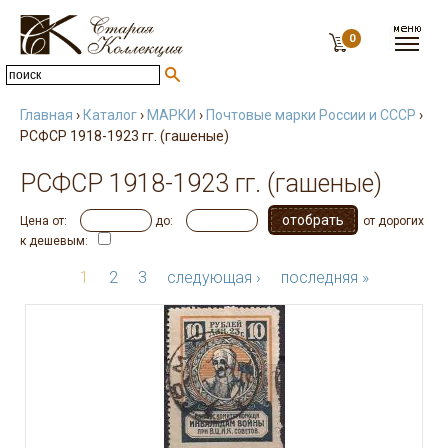
0
Главная
›
Каталог
›
МАРКИ
›
Почтовые марки России и СССР
›
РСФСР 1918-1923 гг. (гашеные)
РСФСР 1918-1923 гг. (гашеные)
Цена от:
до:
от дорогих
к дешевым:
1
2
3
следующая ›
последняя »