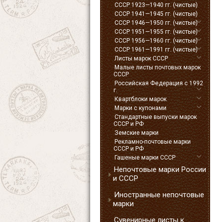
СССР 1923—1940 гг. (чистые)
СССР 1941—1945 гг. (чистые)
СССР 1946—1950 гг. (чистые)
СССР 1951—1955 гг. (чистые)
СССР 1956—1960 гг. (чистые)
СССР 1961—1991 гг. (чистые)
Листы марок СССР
Малые листы почтовых марок
СССР
Российская Федерация с 1992
г.
Квартблоки марок
Марки с купонами
Стандартные выпуски марок
СССР и РФ
Земские марки
Рекламно-почтовые марки
СССР и РФ
Гашеные марки СССР
Непочтовые марки России
и СССР
Иностранные непочтовые
марки
Сувенирные листы к