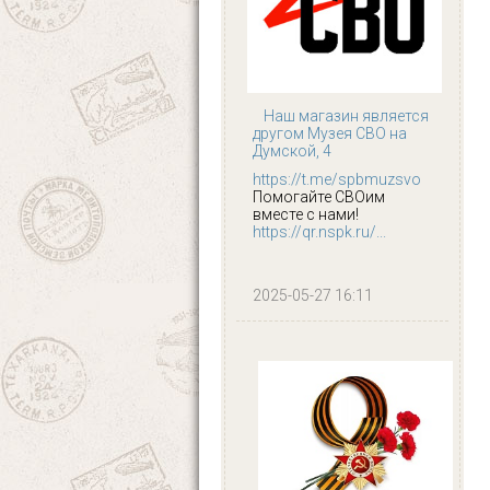
Наш магазин является
другом Музея СВО на
Думской, 4
https://t.me/spbmuzsvo
Помогайте СВОим
вместе с нами!
https://qr.nspk.ru/...
2025-05-27 16:11