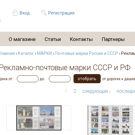
Вход
Регистрация
О магазине
Статьи
Контакты
Партнеры
Главная
›
Каталог
›
МАРКИ
›
Почтовые марки России и СССР
› Рекла
Рекламно-почтовые марки СССР и РФ
Цена от:
до:
от дорогих к деше
1
2
следующая ›
последн