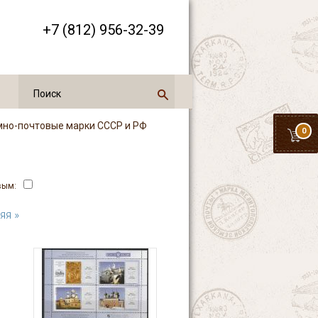
+7 (812) 956-32-39
мно-почтовые марки СССР и РФ
0
вым:
яя »