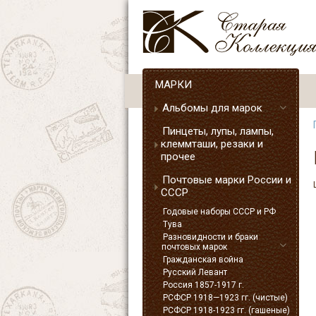
МАРКИ
Альбомы для марок
Пинцеты, лупы, лампы,
клеммташи, резаки и
прочее
Почтовые марки России и
СССР
Годовые наборы СССР и РФ
Тува
Разновидности и браки
почтовых марок
Гражданская война
Русский Левант
Россия 1857-1917 г.
РСФСР 1918—1923 гг. (чистые)
РСФСР 1918-1923 гг. (гашеные)