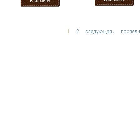
1
2
следующая ›
последн