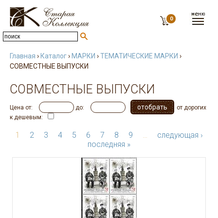
0
Главная
›
Каталог
›
МАРКИ
›
ТЕМАТИЧЕСКИЕ МАРКИ
›
СОВМЕСТНЫЕ ВЫПУСКИ
СОВМЕСТНЫЕ ВЫПУСКИ
Цена от:
до:
от дорогих
к дешевым:
1
2
3
4
5
6
7
8
9
…
следующая ›
последняя »