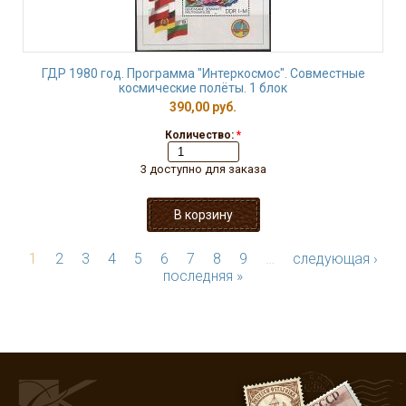
ГДР 1980 год. Программа "Интеркосмос". Совместные
космические полёты. 1 блок
390,00 руб.
Количество:
*
3 доступно для заказа
1
2
3
4
5
6
7
8
9
…
следующая ›
последняя »