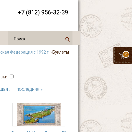
+7 (812) 956-32-39
ская Федерация с 1992 г.
› Буклеты
0
вым:
щая ›
последняя »