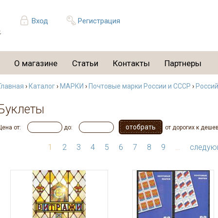
Вход
Регистрация
О магазине
Статьи
Контакты
Партнеры
Главная
›
Каталог
›
МАРКИ
›
Почтовые марки России и СССР
›
Россий
Буклеты
Цена от:
до:
от дорогих к деше
1
2
3
4
5
6
7
8
9
…
следую