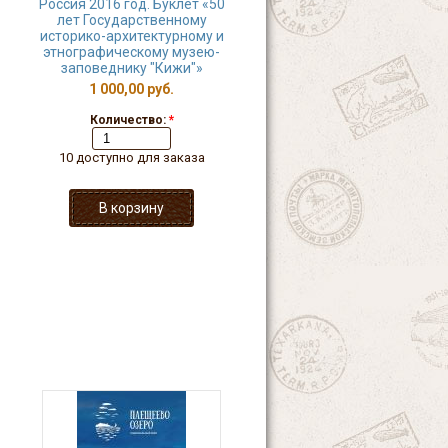
Россия 2016 год. Буклет «50
лет Государственному
историко-архитектурному и
этнографическому музею-
заповеднику "Кижи"»
1 000,00 руб.
Количество:
*
10 доступно для заказа