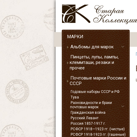
МАРКИ
Альбомы для марок
Пинцеты, лупы, лампы,
клеммташи, резаки и
прочее
Почтовые марки России и
СССР
Годовые наборы СССР и РФ
Тува
Разновидности и браки
почтовых марок
Гражданская война
Русский Левант
Россия 1857-1917 г.
РСФСР 1918—1923 гг. (чистые)
РСФСР 1918-1923 гг. (гашеные)