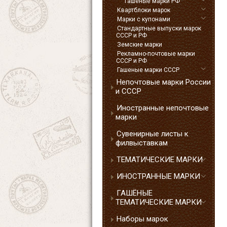
Гашеные марки РФ
Квартблоки марок
Марки с купонами
Стандартные выпуски марок
СССР и РФ
Земские марки
Рекламно-почтовые марки
СССР и РФ
Гашеные марки СССР
Непочтовые марки России
и СССР
Иностранные непочтовые
марки
Сувенирные листы к
филвыставкам
ТЕМАТИЧЕСКИЕ МАРКИ
ИНОСТРАННЫЕ МАРКИ
ГАШЁНЫЕ
ТЕМАТИЧЕСКИЕ МАРКИ
Наборы марок