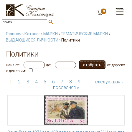
0
Главная
›
Каталог
›
МАРКИ
›
ТЕМАТИЧЕСКИЕ МАРКИ
›
ВЫДАЮЩИЕСЯ ЛИЧНОСТИ
› Политики
Политики
Цена от:
до:
от дорогих
к дешевым:
1
2
3
4
5
6
7
8
9
…
следующая ›
последняя »