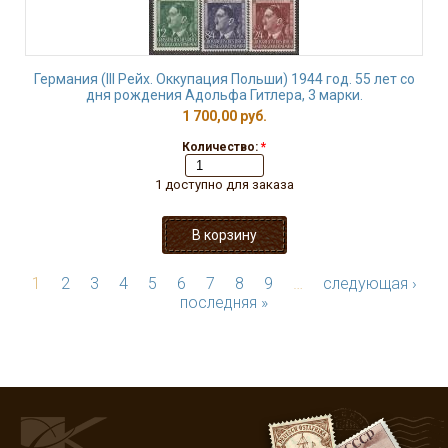
Германия (III Рейх. Оккупация Польши) 1944 год. 55 лет со
дня рождения Адольфа Гитлера, 3 марки.
1 700,00 руб.
Количество:
*
1 доступно для заказа
1
2
3
4
5
6
7
8
9
…
следующая ›
последняя »