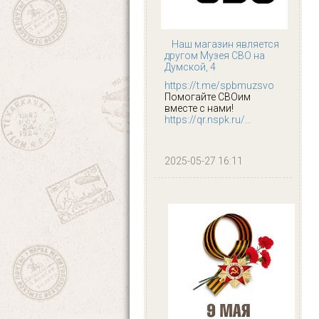
Наш магазин является
другом Музея СВО на
Думской, 4
https://t.me/spbmuzsvo
Помогайте СВОим
вместе с нами!
https://qr.nspk.ru/...
2025-05-27 16:11