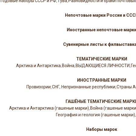
Годовые наборы СССР и РФ
Тува
Разновидности и браки почтовых
,
,
Непочтовые марки России и ССС
Иностранные непочтовые марк
Сувенирные листы к филвыставк
ТЕМАТИЧЕСКИЕ МАРКИ
Арктика и Антарктика
Война
ВЫДАЮЩИЕСЯ ЛИЧНОСТИ
Ге
,
,
,
ИНОСТРАННЫЕ МАРКИ
Провизории
СНГ, Непризнанные республики
Страны А
,
,
ГАШЁНЫЕ ТЕМАТИЧЕСКИЕ МАРК
Арктика и Антарктика (гашеные марки)
Война (гашеные марки
,
География и геология (гашеные марки)
Наборы марок