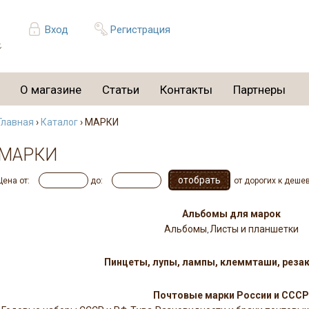
Вход
Регистрация
О магазине
Статьи
Контакты
Партнеры
Главная
›
Каталог
› МАРКИ
МАРКИ
Цена от:
до:
от дорогих к деше
Альбомы для марок
Альбомы
Листы и планшетки
,
Пинцеты, лупы, лампы, клеммташи, резак
Почтовые марки России и СССР