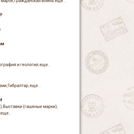
 марок
Гражданская война
еще...
,
,
Р
и
ам
ография и геология
еще...
,
зии
Гибралтар
еще...
,
,
И
)
Выставки (гашеные марки)
,
,
еще...
,