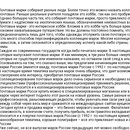
Почтовые марки собирают разные люди. Более точно это можно назвать колл
почтовых. Раньше школьные учителя поощряли это хобби, так как оно пробужд
Однако большую часть тех, кто собирает почтовые марки, просто привлекло 
бумаги с надписями на экзотических языках, обозначениями неизвестных ва
Почтовые марки - это интересное хобби. Вложив в это хобби чуть больше врем
похожее захватывающее путешествие. Но вы должны постоянно помнить, что
предназначались лишь для того, чтобы однажды отслужить свою почтовую с
Есть много способов персонифицировать коллекцию марок. Многие коллекц
замыслов, а затем склоняются к определенному аспекту какой-либо страны, 
темы.
Каждое из современных государств когда-либо печатало марки. В настоящее
которые выпускают почтовые марки. И как минимум, в три раза больше «мер
которые не существуют или изменили название, но оставили свой след в ал
Основываясь на том, что сказано выше, мы предлагаем начинающим коллек
марки России (имеется ввиду, почтовые марки России с 1992 г. по настоящее
В настоящее время тематика выпуска марок очень обширна, что дает возмож
усмотрению или интересу, приобретая почтовые марки России.
Коллекционирование почтовых марок дело очень серьезное и необходимо з
специалистами (профессиональными коллекционерами) принимать решение, 
конечно относится и к коллекционированию почтовых марок России.
Почтовые марки Росси купить можно в специализированных магазинах или в 
марок через интернет подняло этот рынок на новый уровень. Самые разные 
профессионалов, разыскивающих редкости, чтобы увенчать ими свои уже у
между собой через весь мир и сражаются на международных сайтах-аукцион
Сегодня купля и продажа марок – это бизнес мирового значения. Филателия
возможность, в конечном счете, получить прибыль, если грамотно вкладыват
относится и к покупке почтовых марок России (с 1992 г. по настоящее время
разнообразная тематика, хорошая полиграфия – все это привлекает новых и
России.
Уже сейчас, не все выпуски марок России предыдущих лет можно свободно 