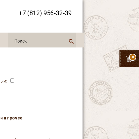
+7 (812) 956-32-39
0
вым:
и и прочее