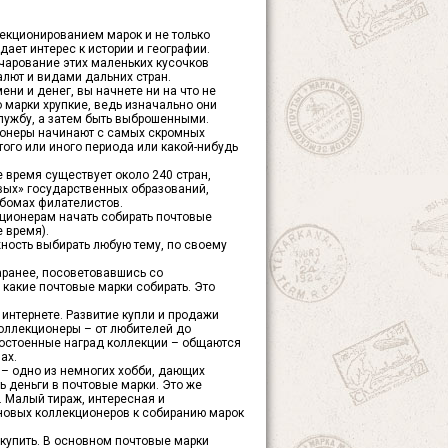
екционированием марок и не только
ает интерес к истории и географии.
очарование этих маленьких кусочков
лют и видами дальних стран.
ени и денег, вы начнете ни на что не
 марки хрупкие, ведь изначально они
лужбу, а затем быть выброшенными.
ионеры начинают с самых скромных
того или иного периода или какой-нибудь
 время существует около 240 стран,
твых» государственных образований,
ьбомах филателистов.
ционерам начать собирать почтовые
 время).
ность выбирать любую тему, по своему
аранее, посоветовавшись со
какие почтовые марки собирать. Это
интернете. Развитие купли и продажи
коллекционеры – от любителей до
достоенные наград коллекции – общаются
ах.
 – одно из немногих хобби, дающих
ь деньги в почтовые марки. Это же
). Малый тираж, интересная и
 новых коллекционеров к собиранию марок
купить. В основном почтовые марки