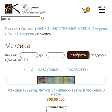
0
Главная
›
Каталог
›
МАРКИ
›
ИНОСТРАННЫЕ МАРКИ
›
Америка
›
Южная Америка
› Мексика
Мексика
Цена от:
до:
от дорогих
к дешевым:
1
2
следующая ›
последняя »
Мексика 1972 год. Летние олимпийские игры в Мюнхене. 3
марки
300,00 руб.
Количество:
*