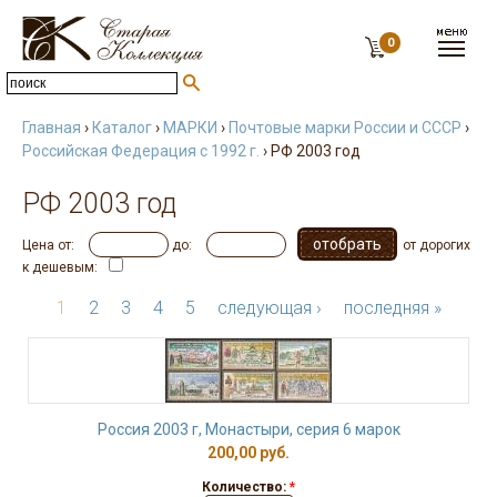
0
Главная
›
Каталог
›
МАРКИ
›
Почтовые марки России и СССР
›
Российская Федерация с 1992 г.
› РФ 2003 год
РФ 2003 год
Цена от:
до:
от дорогих
к дешевым:
1
2
3
4
5
следующая ›
последняя »
Россия 2003 г, Монастыри, серия 6 марок
200,00 руб.
Количество:
*