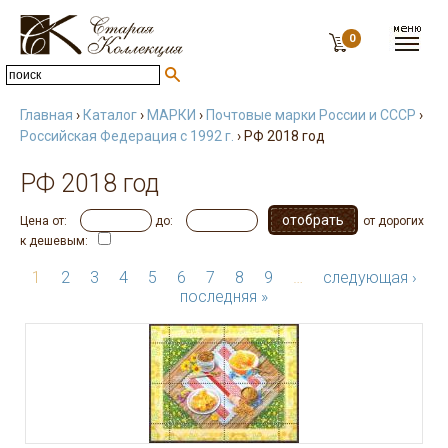
0
Главная
›
Каталог
›
МАРКИ
›
Почтовые марки России и СССР
›
Российская Федерация с 1992 г.
› РФ 2018 год
РФ 2018 год
Цена от:
до:
от дорогих
к дешевым:
1
2
3
4
5
6
7
8
9
…
следующая ›
последняя »