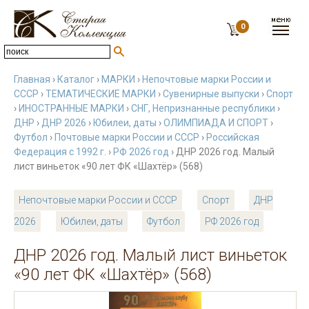
0
Главная
›
Каталог
›
МАРКИ
›
Непочтовые марки России и
СССР
›
ТЕМАТИЧЕСКИЕ МАРКИ
›
Сувенирные выпуски
›
Спорт
›
ИНОСТРАННЫЕ МАРКИ
›
СНГ, Непризнанные республики
›
ДНР
›
ДНР 2026
›
Юбилеи, даты
›
ОЛИМПИАДА И СПОРТ
›
Футбол
›
Почтовые марки России и СССР
›
Российская
Федерация с 1992 г.
›
РФ 2026 год
› ДНР 2026 год. Малый
лист виньеток «90 лет ФК «Шахтёр» (568)
Непочтовые марки России и СССР
Спорт
ДНР
2026
Юбилеи, даты
Футбол
РФ 2026 год
ДНР 2026 год. Малый лист виньеток
«90 лет ФК «Шахтёр» (568)