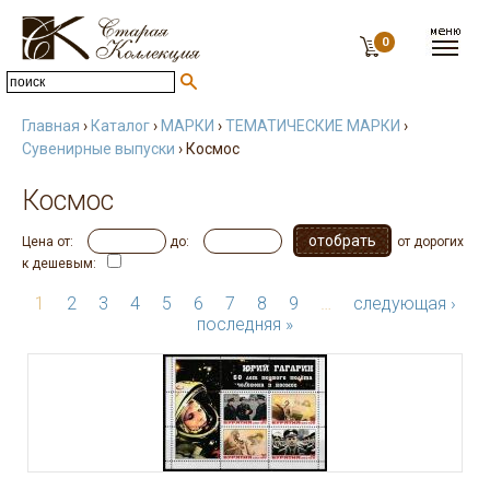
0
Главная
›
Каталог
›
МАРКИ
›
ТЕМАТИЧЕСКИЕ МАРКИ
›
Сувенирные выпуски
› Космос
Космос
Цена от:
до:
от дорогих
к дешевым:
1
2
3
4
5
6
7
8
9
…
следующая ›
последняя »