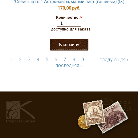
"Спейс шаттл". Астронавты, малый лист (гашёный) (IX)
170,00 руб.
Количество:
*
1 доступно для заказа
1
2
3
4
5
6
7
8
9
…
следующая ›
последняя »