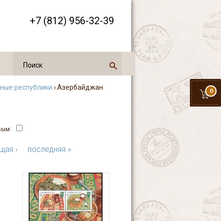
+7 (812) 956-32-39
нные республики
› Азербайджан
0
вым:
щая ›
последняя »