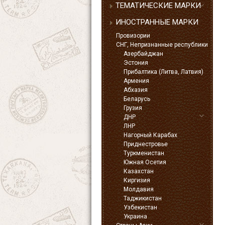
ТЕМАТИЧЕСКИЕ МАРКИ
ИНОСТРАННЫЕ МАРКИ
Провизории
СНГ, Непризнанные республики
Азербайджан
Эстония
Прибалтика (Литва, Латвия)
Армения
Абхазия
Беларусь
Грузия
ДНР
ЛНР
Нагорный Карабах
Приднестровье
Туркменистан
Южная Осетия
Казахстан
Киргизия
Молдавия
Таджикистан
Узбекистан
Украина