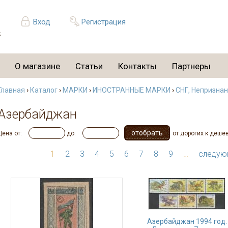
Вход
Регистрация
О магазине
Статьи
Контакты
Партнеры
Главная
›
Каталог
›
МАРКИ
›
ИНОСТРАННЫЕ МАРКИ
›
СНГ, Непризна
Азербайджан
Цена от:
до:
от дорогих к деше
1
2
3
4
5
6
7
8
9
…
следую
Азербайджан 1994 год.