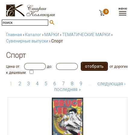
0
Главная
›
Каталог
›
МАРКИ
›
ТЕМАТИЧЕСКИЕ МАРКИ
›
Сувенирные выпуски
› Спорт
Спорт
Цена от:
до:
от дорогих
к дешевым:
1
2
3
4
5
6
7
8
9
…
следующая ›
последняя »