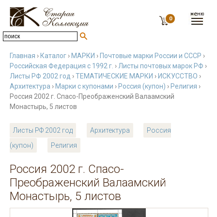
0
Главная
›
Каталог
›
МАРКИ
›
Почтовые марки России и СССР
›
Российская Федерация с 1992 г.
›
Листы почтовых марок РФ
›
Листы РФ 2002 год
›
ТЕМАТИЧЕСКИЕ МАРКИ
›
ИСКУССТВО
›
Архитектура
›
Марки с купонами
›
Россия (купон)
›
Религия
›
Россия 2002 г. Спасо-Преображенский Валаамский
Монастырь, 5 листов
Листы РФ 2002 год
Архитектура
Россия
(купон)
Религия
Россия 2002 г. Спасо-
Преображенский Валаамский
Монастырь, 5 листов