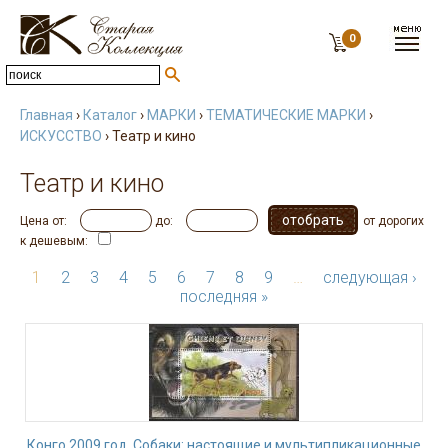
0
Главная
›
Каталог
›
МАРКИ
›
ТЕМАТИЧЕСКИЕ МАРКИ
›
ИСКУССТВО
› Театр и кино
Театр и кино
Цена от:
до:
от дорогих
к дешевым:
1
2
3
4
5
6
7
8
9
…
следующая ›
последняя »
Конго 2009 год. Собаки: настоящие и мультипликационные