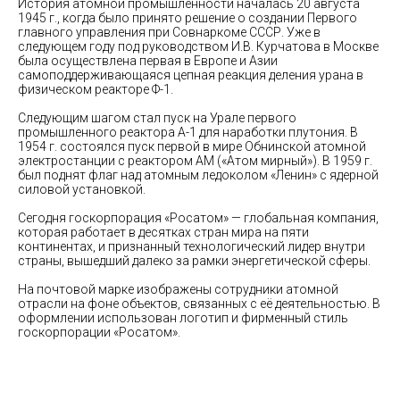
История атомной промышленности началась 20 августа
1945 г., когда было принято решение о создании Первого
главного управления при Совнаркоме СССР. Уже в
следующем году под руководством И.В. Курчатова в Москве
была осуществлена первая в Европе и Азии
самоподдерживающаяся цепная реакция деления урана в
физическом реакторе Ф-1.
Следующим шагом стал пуск на Урале первого
промышленного реактора А-1 для наработки плутония. В
1954 г. состоялся пуск первой в мире Обнинской атомной
электростанции с реактором АМ («Атом мирный»). В 1959 г.
был поднят флаг над атомным ледоколом «Ленин» с ядерной
силовой установкой.
Сегодня госкорпорация «Росатом» — глобальная компания,
которая работает в десятках стран мира на пяти
континентах, и признанный технологический лидер внутри
страны, вышедший далеко за рамки энергетической сферы.
На почтовой марке изображены сотрудники атомной
отрасли на фоне объектов, связанных с её деятельностью. В
оформлении использован логотип и фирменный стиль
госкорпорации «Росатом».