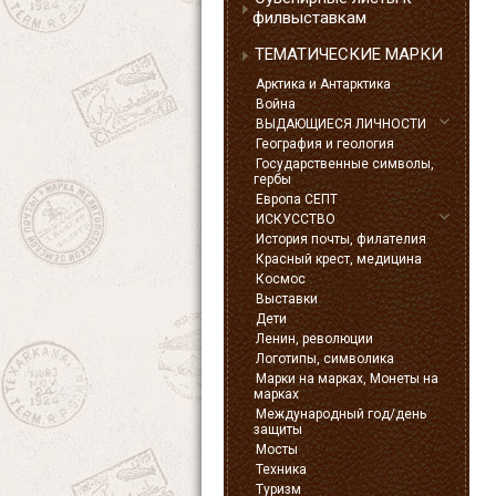
филвыставкам
ТЕМАТИЧЕСКИЕ МАРКИ
Арктика и Антарктика
Война
ВЫДАЮЩИЕСЯ ЛИЧНОСТИ
География и геология
Государственные символы,
гербы
Европа СЕПТ
ИСКУССТВО
История почты, филателия
Красный крест, медицина
Космос
Выставки
Дети
Ленин, революции
Логотипы, символика
Марки на марках, Монеты на
марках
Международный год/день
защиты
Мосты
Техника
Туризм