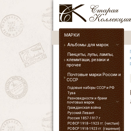
МАРКИ
Альбомы для марок
Пинцеты, лупы, лампы,
клеммташи, резаки и
прочее
Почтовые марки России и
СССР
Годовые наборы СССР и РФ
Тува
Разновидности и браки
почтовых марок
Гражданская война
Русский Левант
Россия 1857-1917 г.
РСФСР 1918—1923 гг. (чистые)
РСФСР 1918-1923 гг. (гашеные)