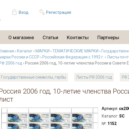
Вход
Регистрация
О магазине
Статьи
Контакты
Партнеры
Главная
›
Каталог
›
МАРКИ
›
ТЕМАТИЧЕСКИЕ МАРКИ
›
Государствен
марки России и СССР
›
Российская Федерация с 1992 г.
›
Листы почт
РФ 2006 год
› Россия 2006 год, 10-летие членства России в Совете 
Государственные символы, гербы
Листы РФ 2006 год
РФ 
Россия 2006 год, 10-летие членства Росс
лист
Артикул:
ск20
Каталог:
SC
№:
1152