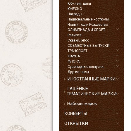
Юбилеи, даты
ЮНЕСКО
Награды
Национальные костюмы
Новый год и Рождество
ОЛИМПИАДА И СПОРТ
Религия
Сказки, эпос
СОВМЕСТНЫЕ ВЫПУСКИ
ТРАНСПОРТ
ФАУНА
ФЛОРА
Сувенирные выпуски
Другие темы
ИНОСТРАННЫЕ МАРКИ
ГАШЁНЫЕ
ТЕМАТИЧЕСКИЕ МАРКИ
Наборы марок
КОНВЕРТЫ
ОТКРЫТКИ