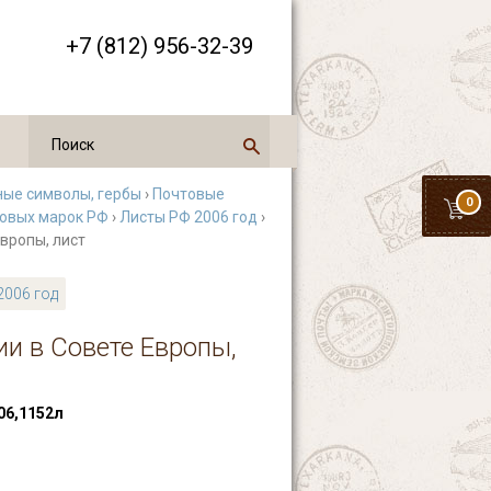
+7 (812) 956-32-39
ные символы, гербы
›
Почтовые
0
овых марок РФ
›
Листы РФ 2006 год
›
Европы, лист
2006 год
ии в Совете Европы,
06,1152л