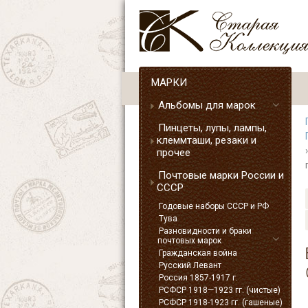
МАРКИ
Альбомы для марок
Пинцеты, лупы, лампы,
клеммташи, резаки и
прочее
Почтовые марки России и
СССР
Годовые наборы СССР и РФ
Тува
Разновидности и браки
почтовых марок
Гражданская война
Русский Левант
Россия 1857-1917 г.
РСФСР 1918—1923 гг. (чистые)
РСФСР 1918-1923 гг. (гашеные)