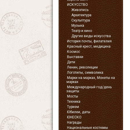
ИСКУССТВО
Живопись
Архитектура
Скульптура
Музыка
Театр и кино
Другие виды искусства
История почты, филателия
Красный крест, медицина
Космос
Выставки
Дети
Ленин, революции
Логотипы, символика
Марки на марках, Монеты на
марках
Международный год/день
защиты
Мосты
Техника
Туризм
Юбилеи, даты
ЮНЕСКО
Награды
Национальные костюмы