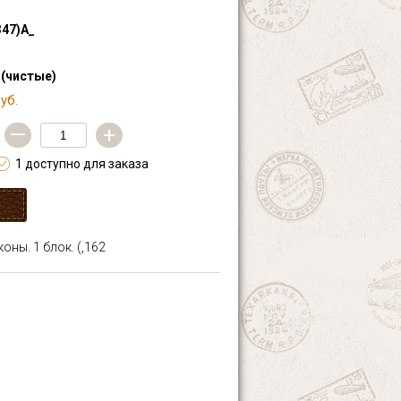
347)А_
 (чистые)
уб.
—
+
1 доступно для заказа
оны. 1 блок. (,162