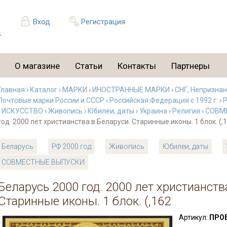
Вход
Регистрация
О магазине
Статьи
Контакты
Партнеры
Главная
›
Каталог
›
МАРКИ
›
ИНОСТРАННЫЕ МАРКИ
›
СНГ, Непризна
Почтовые марки России и СССР
›
Российская Федерация с 1992 г.
›
Р
›
ИСКУССТВО
›
Живопись
›
Юбилеи, даты
›
Украина
›
Религия
›
СОВМ
год. 2000 лет христианства в Беларуси. Старинные иконы. 1 блок. (,
Беларусь
РФ 2000 год
Живопись
Юбилеи, даты
СОВМЕСТНЫЕ ВЫПУСКИ
Беларусь 2000 год. 2000 лет христианств
Старинные иконы. 1 блок. (,162
Артикул:
ПРОБ