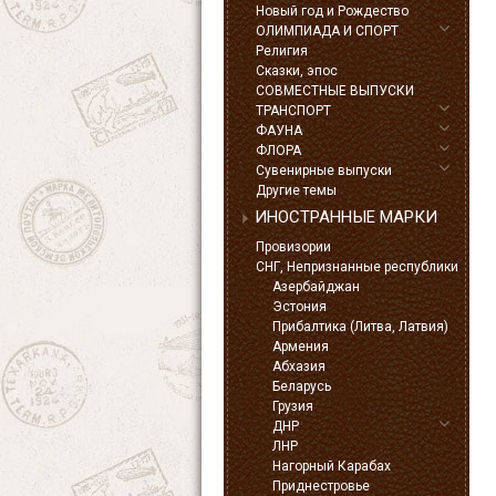
Новый год и Рождество
ОЛИМПИАДА И СПОРТ
Религия
Сказки, эпос
СОВМЕСТНЫЕ ВЫПУСКИ
ТРАНСПОРТ
ФАУНА
ФЛОРА
Сувенирные выпуски
Другие темы
ИНОСТРАННЫЕ МАРКИ
Провизории
СНГ, Непризнанные республики
Азербайджан
Эстония
Прибалтика (Литва, Латвия)
Армения
Абхазия
Беларусь
Грузия
ДНР
ЛНР
Нагорный Карабах
Приднестровье