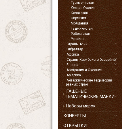
Туркменистан
Южная Осетия
Казахстан
Киргизия
Молдавия
Таджикистан
Узбекистан
Украина
Страны Азии
Гибралтар
Африка
Страны Карибского бассейна
Европа
Австралия и Океания
Америка
Антарктические территории
разных стран
ГАШЁНЫЕ
ТЕМАТИЧЕСКИЕ МАРКИ
Наборы марок
КОНВЕРТЫ
ОТКРЫТКИ