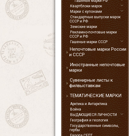
Гашеные марки РФ
Квартблоки марок
Марки с купонами
Стандартные выпуски марок
СССР и РФ
Земские марки
Рекламно-почтовые марки
СССР и РФ
Гашеные марки СССР
Непочтовые марки России
и СССР
Иностранные непочтовые
марки
Сувенирные листы к
филвыставкам
ТЕМАТИЧЕСКИЕ МАРКИ
Арктика и Антарктика
Война
ВЫДАЮЩИЕСЯ ЛИЧНОСТИ
География и геология
Государственные символы,
гербы
Европа СЕПТ