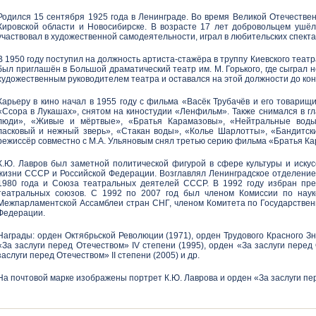
Родился 15 сентября 1925 года в Ленинграде. Во время Великой Отечествен
Кировской области и Новосибирске. В возрасте 17 лет добровольцем ушёл
участвовал в художественной самодеятельности, играл в любительских спекта
В 1950 году поступил на должность артиста-стажёра в труппу Киевского театр
был приглашён в Большой драматический театр им. М. Горького, где сыграл н
художественным руководителем театра и оставался на этой должности до кон
Карьеру в кино начал в 1955 году с фильма «Васёк Трубачёв и его товарищ
«Ссора в Лукашах», снятом на киностудии «Ленфильм». Также снимался в гл
люди», «Живые и мёртвые», «Братья Карамазовы», «Нейтральные воды
ласковый и нежный зверь», «Стакан воды», «Колье Шарлотты», «Бандитски
режиссёр совместно с М.А. Ульяновым снял третью серию фильма «Братья К
К.Ю. Лавров был заметной политической фигурой в сфере культуры и искус
жизни СССР и Российской Федерации. Возглавлял Ленинградское отделение
1980 года и Союза театральных деятелей СССР. В 1992 году избран пр
театральных союзов. С 1992 по 2007 год был членом Комиссии по наук
Межпарламентской Ассамблеи стран СНГ, членом Комитета по Государстве
Федерации.
Награды: орден Октябрьской Революции (1971), орден Трудового Красного Зн
«За заслуги перед Отечеством» IV степени (1995), орден «За заслуги перед 
заслуги перед Отечеством» II степени (2005) и др.
На почтовой марке изображены портрет К.Ю. Лаврова и орден «За заслуги пе