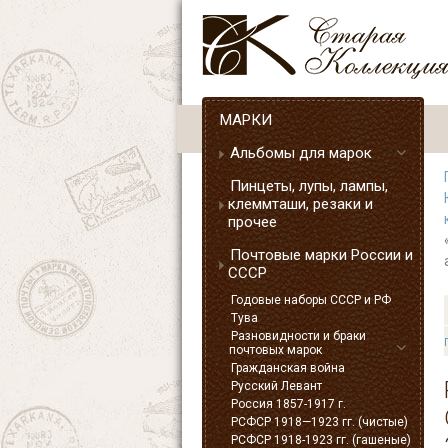
МАРКИ
Альбомы для марок
Пинцеты, лупы, лампы,
клеммташи, резаки и
прочее
Почтовые марки России и
СССР
Годовые наборы СССР и РФ
Тува
Разновидности и браки
почтовых марок
Гражданская война
Русский Левант
Россия 1857-1917 г.
РСФСР 1918—1923 гг. (чистые)
РСФСР 1918-1923 гг. (гашеные)