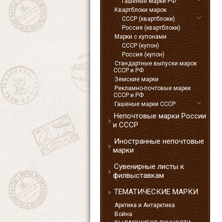
Гашеные марки РФ
Квартблоки марок
СССР (квартблоки)
Россия (квартблоки)
Марки с купонами
СССР (купон)
Россия (купон)
Стандартные выпуски марок
СССР и РФ
Земские марки
Рекламно-почтовые марки
СССР и РФ
Гашеные марки СССР
Непочтовые марки России
и СССР
Иностранные непочтовые
марки
Сувенирные листы к
филвыставкам
ТЕМАТИЧЕСКИЕ МАРКИ
Арктика и Антарктика
Война