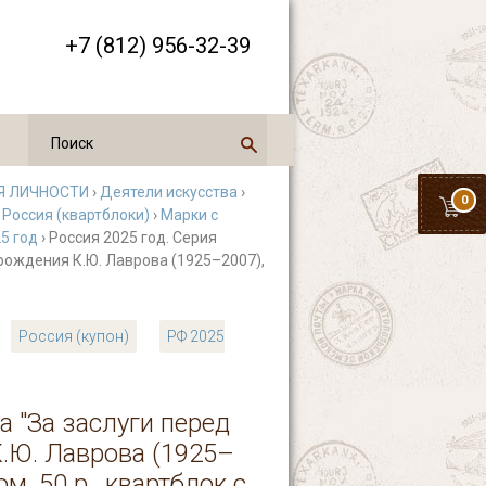
+7 (812) 956-32-39
 ЛИЧНОСТИ
›
Деятели искусства
›
0
›
Россия (квартблоки)
›
Марки с
5 год
› Россия 2025 год. Серия
 рождения К.Ю. Лаврова (1925–2007),
Россия (купон)
РФ 2025
а "За заслуги перед
К.Ю. Лаврова (1925–
м. 50 р., квартблок с