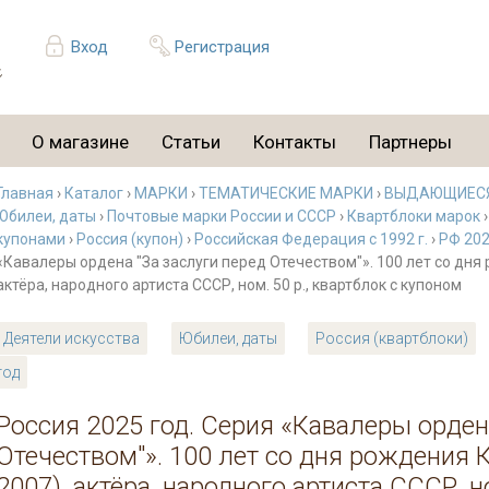
Вход
Регистрация
О магазине
Статьи
Контакты
Партнеры
Главная
›
Каталог
›
МАРКИ
›
ТЕМАТИЧЕСКИЕ МАРКИ
›
ВЫДАЮЩИЕСЯ
Юбилеи, даты
›
Почтовые марки России и СССР
›
Квартблоки марок
купонами
›
Россия (купон)
›
Российская Федерация с 1992 г.
›
РФ 202
«Кавалеры ордена "За заслуги перед Отечеством"». 100 лет со дня
актёра, народного артиста СССР, ном. 50 р., квартблок с купоном
Деятели искусства
Юбилеи, даты
Россия (квартблоки)
год
Россия 2025 год. Серия «Кавалеры орден
Отечеством"». 100 лет со дня рождения 
2007), актёра, народного артиста СССР, но