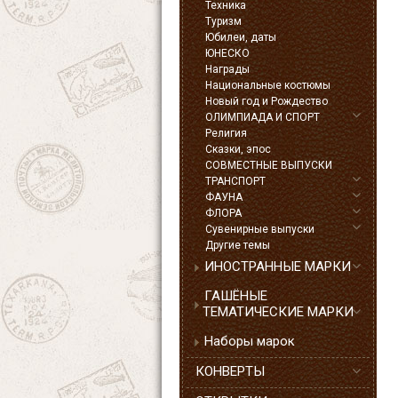
Техника
Туризм
Юбилеи, даты
ЮНЕСКО
Награды
Национальные костюмы
Новый год и Рождество
ОЛИМПИАДА И СПОРТ
Религия
Сказки, эпос
СОВМЕСТНЫЕ ВЫПУСКИ
ТРАНСПОРТ
ФАУНА
ФЛОРА
Сувенирные выпуски
Другие темы
ИНОСТРАННЫЕ МАРКИ
ГАШЁНЫЕ
ТЕМАТИЧЕСКИЕ МАРКИ
Наборы марок
КОНВЕРТЫ