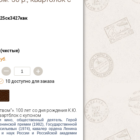
25ск3427квк
 (чистые)
уб.
—
+
10 доступно для заказа
твом"». 100 лет со дня рождения К.Ю.
квартблок с купоном
 кино, общественный деятель. Герой
енинской премии (1982), Государственной
ильевых (1974), кавалер ордена Ленина
в и наук России и Российской академии