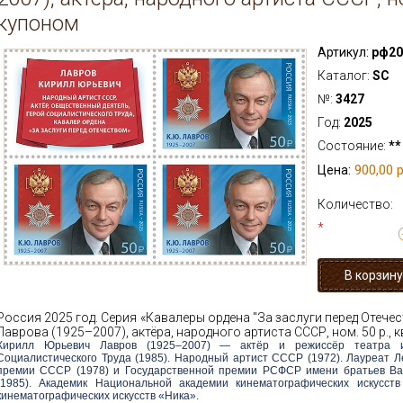
купоном
Артикул:
рф20
Каталог:
SC
№:
3427
Год:
2025
Состояние:
**
900,00 р
Цена:
Количество:
*
Россия 2025 год. Серия «Кавалеры ордена "За заслуги перед Отечес
Лаврова (1925–2007), актёра, народного артиста СССР, ном. 50 р., 
Кирилл Юрьевич Лавров (1925–2007) — актёр и режиссёр театра и
Социалистического Труда (1985). Народный артист СССР (1972). Лауреат Л
премии СССР (1978) и Государственной премии РСФСР имени братьев Вас
(1985). Академик Национальной академии кинематографических искусст
кинематографических искусств «Ника».