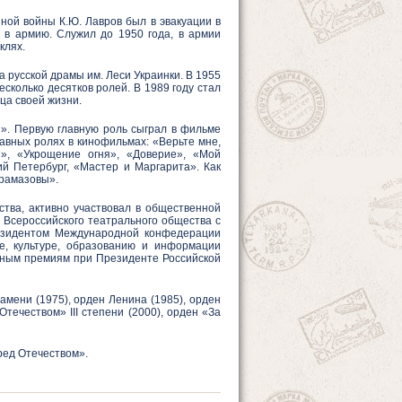
ной войны К.Ю. Лавров был в эвакуации в
 в армию. Служил до 1950 года, в армии
клях.
а русской драмы им. Леси Украинки. В 1955
есколько десятков ролей. В 1989 году стал
ца своей жизни.
и». Первую главную роль сыграл в фильме
авных ролях в кинофильмах: «Верьте мне,
», «Укрощение огня», «Доверие», «Мой
й Петербург, «Мастер и Маргарита». Как
арамазовы».
ства, активно участвовал в общественной
 Всероссийского театрального общества с
езидентом Международной конфедерации
е, культуре, образованию и информации
нным премиям при Президенте Российской
амени (1975), орден Ленина (1985), орден
Отечеством» III степени (2000), орден «За
ред Отечеством».