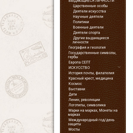
ВЫДАЮЩИЕСЯ ЛИЧНОСТИ
Царственные особы
Деятели искусства
Научные деятели
Политики
Военные деятели
Деятели спорта
Другие выдающиеся
личности
География и геология
Государственные символы,
гербы
Европа СЕПТ
ИСКУССТВО
История почты, филателия
Красный крест, медицина
Космос
Выставки
Дети
Ленин, революции
Логотипы, символика
Марки на марках, Монеты на
марках
Международный год/день
защиты
Мосты