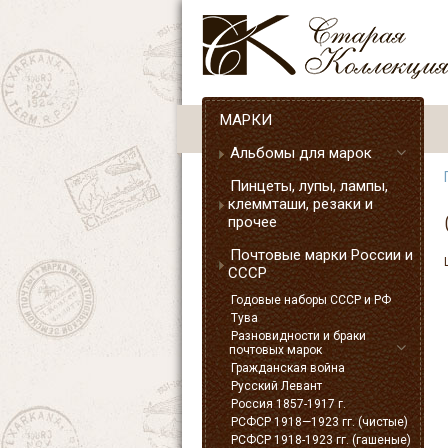
МАРКИ
Альбомы для марок
Пинцеты, лупы, лампы,
клеммташи, резаки и
прочее
Почтовые марки России и
СССР
Годовые наборы СССР и РФ
Тува
Разновидности и браки
почтовых марок
Гражданская война
Русский Левант
Россия 1857-1917 г.
РСФСР 1918—1923 гг. (чистые)
РСФСР 1918-1923 гг. (гашеные)