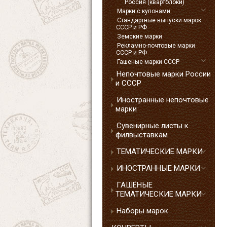
Россия (квартблоки)
Марки с купонами
Стандартные выпуски марок
СССР и РФ
Земские марки
Рекламно-почтовые марки
СССР и РФ
Гашеные марки СССР
Непочтовые марки России
и СССР
Иностранные непочтовые
марки
Сувенирные листы к
филвыставкам
ТЕМАТИЧЕСКИЕ МАРКИ
ИНОСТРАННЫЕ МАРКИ
ГАШЁНЫЕ
ТЕМАТИЧЕСКИЕ МАРКИ
Наборы марок