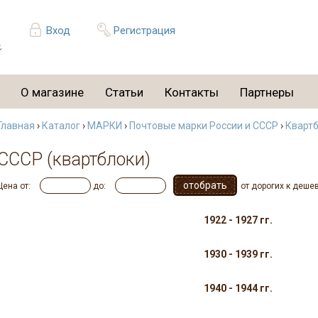
Вход
Регистрация
О магазине
Статьи
Контакты
Партнеры
Главная
›
Каталог
›
МАРКИ
›
Почтовые марки России и СССР
›
Квартб
СССР (квартблоки)
Цена от:
до:
от дорогих к деше
1922 - 1927 гг.
1930 - 1939 гг.
1940 - 1944 гг.