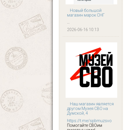
Новый большой
магазин марок СНГ
...
2026-06-16 10:13
Наш магазин является
другом Музея СВО на
Думской, 4
https://t.me/spbmuzsvo
Помогайте СВОим
вместе с нами!