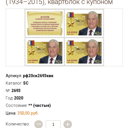
(1934–2015), квартблок с купоном
Артикул:
рф20ск2693квк
Каталог:
SC
№:
2693
Год:
2020
Состояние:
** (чистые)
350,00 руб.
Цена:
—
+
Количество: