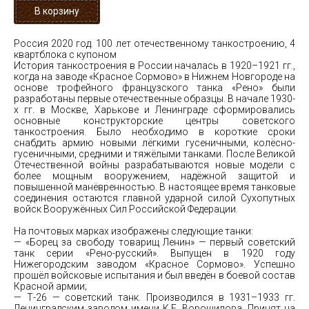
Россия 2020 год. 100 лет отечественному танкостроению, 4
квартблока с купоном
История танкостроения в России началась в 1920–1921 гг.,
когда на заводе «Красное Сормово» в Нижнем Новгороде на
основе трофейного французского танка «Рено» были
разработаны первые отечественные образцы. В начале 1930-
х гг. в Москве, Харькове и Ленинграде сформировались
основные конструкторские центры советского
танкостроения. Было необходимо в короткие сроки
снабдить армию новыми лёгкими гусеничными, колёсно-
гусеничными, средними и тяжёлыми танками. После Великой
Отечественной войны разрабатываются новые модели с
более мощным вооружением, надёжной защитой и
повышенной манёвренностью. В настоящее время танковые
соединения остаются главной ударной силой Сухопутных
войск Вооружённых Сил Российской Федерации.
На почтовых марках изображены следующие танки:
— «Борец за свободу товарищ Ленин» — первый советский
танк серии «Рено-русский». Выпущен в 1920 году
Нижегородским заводом «Красное Сормово». Успешно
прошёл войсковые испытания и был введён в боевой состав
Красной армии;
— Т-26 — советский танк. Производился в 1931–1933 гг.
Ленинградским заводом имени К.Е. Ворошилова. Принят на