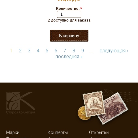
Количество:
*
2 доступно для заказа
1
2
3
4
5
6
7
8
9
…
следующая ›
последняя »
Марки
Конверты
Открытки