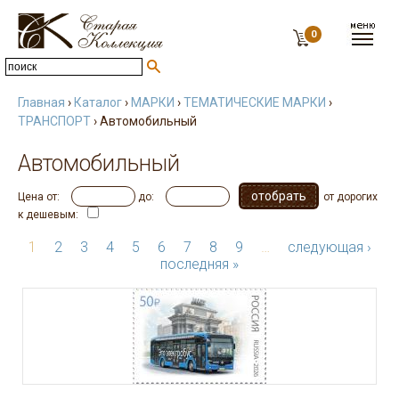
0
Главная
›
Каталог
›
МАРКИ
›
ТЕМАТИЧЕСКИЕ МАРКИ
›
ТРАНСПОРТ
› Автомобильный
Автомобильный
Цена от:
до:
от дорогих
к дешевым:
1
2
3
4
5
6
7
8
9
…
следующая ›
последняя »