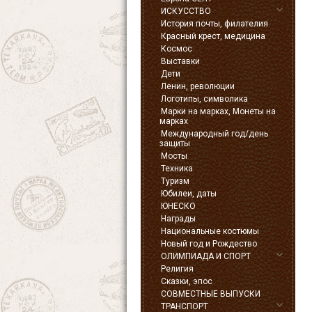
ИСКУССТВО
История почты, филателия
Красный крест, медицина
Космос
Выставки
Дети
Ленин, революции
Логотипы, символика
Марки на марках, Монеты на
марках
Международный год/день
защиты
Мосты
Техника
Туризм
Юбилеи, даты
ЮНЕСКО
Награды
Национальные костюмы
Новый год и Рождество
ОЛИМПИАДА И СПОРТ
Религия
Сказки, эпос
СОВМЕСТНЫЕ ВЫПУСКИ
ТРАНСПОРТ