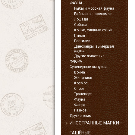
ФАУНА
Рыбы и морская фауна
Бабочки и насекомые
Лошади
Собаки
Кошки, хищные кошки
Птицы
Рептилии
Динозавры, вымершая
фауна
Другие животные
ФЛОРА
Сувенирные выпуски
Война
Живопись
Космос
Спорт
Транспорт
Фауна
Флора
Разное
Другие темы
ИНОСТРАННЫЕ МАРКИ
ГАШЁНЫЕ