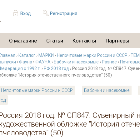
Вход
Регистрация
О магазине
Статьи
Контакты
Партнеры
Главная
›
Каталог
›
МАРКИ
›
Непочтовые марки России и СССР
›
ТЕМ
выпуски
›
Фауна
›
ФАУНА
›
Бабочки и насекомые
›
Разное
›
Почтовые
Федерация с 1992 г.
›
РФ 2018 год
› Россия 2018 год. № СП847. Сув
обложке "История отечественного пчеловодства" (50)
Непочтовые марки России и СССР
Бабочки и насекомые
год
Россия 2018 год. № СП847. Сувенирный 
художественной обложке "История отеч
пчеловодства" (50)