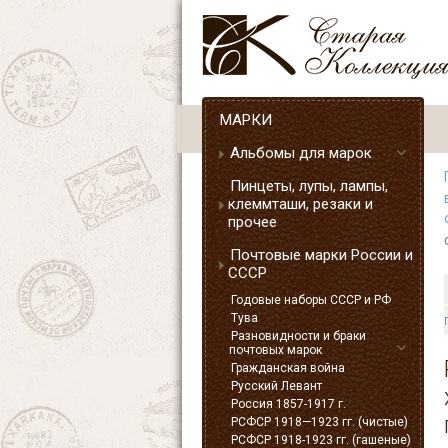
МАРКИ
Альбомы для марок
Пинцеты, лупы, лампы,
клеммташи, резаки и
прочее
Почтовые марки России и
СССР
Годовые наборы СССР и РФ
Тува
Разновидности и браки
почтовых марок
Гражданская война
Русский Левант
Россия 1857-1917 г.
РСФСР 1918—1923 гг. (чистые)
РСФСР 1918-1923 гг. (гашеные)