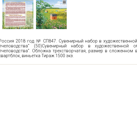
Россия 2018 год. № СП847. Сувенирный набор в художественно
пчеловодства" (50)
Сувенирный набор в художественной об
пчеловодства". Обложка трехстворчатая, размер в сложенном в
квартблок, виньетка Тираж 1500 экз.