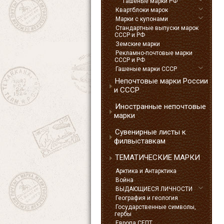
Гашеные марки РФ
Квартблоки марок
Марки с купонами
Стандартные выпуски марок
СССР и РФ
Земские марки
Рекламно-почтовые марки
СССР и РФ
Гашеные марки СССР
Непочтовые марки России
и СССР
Иностранные непочтовые
марки
Сувенирные листы к
филвыставкам
ТЕМАТИЧЕСКИЕ МАРКИ
Арктика и Антарктика
Война
ВЫДАЮЩИЕСЯ ЛИЧНОСТИ
География и геология
Государственные символы,
гербы
Европа СЕПТ