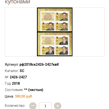
купонами
Артикул:
рф2018ск2426-2427квК
Каталог:
SC
№:
2426-2427
Год:
2018
Состояние:
** (чистые)
590,00 руб.
Цена:
—
+
Количество: