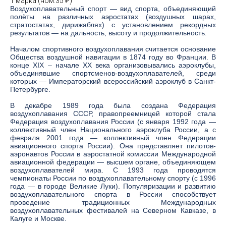
1 марка (ном.35 ₽)
Воздухоплавательный спорт — вид спорта, объединяющий
полёты на различных аэростатах (воздушных шарах,
стратостатах, дирижаблях) с установлением рекордных
результатов — на дальность, высоту и продолжительность.
Началом спортивного воздухоплавания считается основание
Общества воздушной навигации в 1874 году во Франции. В
конце XIX – начале XX века организовывались аэроклубы,
объединявшие спортсменов-воздухоплавателей, среди
которых — Императорский всероссийский аэроклуб в Санкт-
Петербурге.
В декабре 1989 года была создана Федерация
воздухоплавания СССР, правопреемницей которой стала
Федерация воздухоплавания России (с января 1992 года —
коллективный член Национального аэроклуба России, а с
февраля 2001 года — коллективный член Федерации
авиационного спорта России). Она представляет пилотов-
аэронавтов России в аэростатной комиссии Международной
авиационной федерации — высшем органе, объединяющем
воздухоплавателей мира. С 1993 года проводятся
чемпионаты России по воздухоплавательному спорту (с 1996
года — в городе Великие Луки). Популяризации и развитию
воздухоплавательного спорта в России способствует
проведение традиционных Международных
воздухоплавательных фестивалей на Северном Кавказе, в
Калуге и Москве.