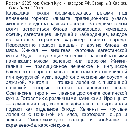
Россия 2025 год. Серия Кухни народов РФ. Северный Кавказ.
1 блок (ном. 100 ₽)
Кавказская кухня формировалась веками под
влиянием горного климата, традиционного уклада
жизни и соседства разных народов. За одним столом
могут встретиться блюда карачаевцев, чеченцев,
осетин, дагестанцев, ингушей и кабардинцев, каждое
из которых отражает характер своего народа.
Повсеместно подают шашлык и другие блюда из
мяса. Хинкал — визитная карточка дагестанской
кухни. Чуду — хрустящие лепёшки с разнообразными
начинками: мясом, зеленью или творогом. Жижиг-
галнаш — традиционное чеченское и ингушское
блюдо из отварного мяса с клёцками из пшеничной
или кукурузной муки, подаётся с чесночным соусом и
аджикой. Хингалш — тонкие лепёшки с тыквенной
начинкой, которые готовят на дровяных печах.
Осетинские пироги — главное достояние осетинской
кухни. Готовят их с различными начинками. Ирон цыхт
— домашний сыр, который добавляют в пироги или
подают как отдельное блюдо. Хычины — круглые
лепёшки с начинкой из мяса, картофеля, сыра и
зелени. Символизируют солнце и изобилие в
карачаево-балкарской кухне.