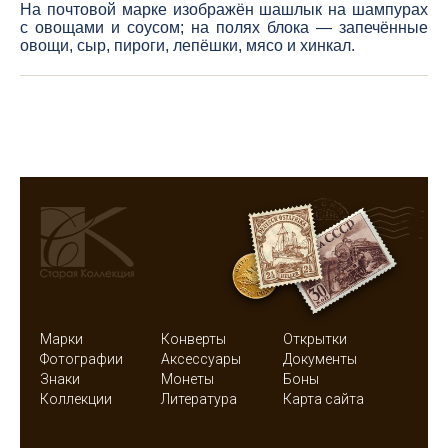
На почтовой марке изображён шашлык на шампурах
с овощами и соусом; на полях блока — запечённые
овощи, сыр, пироги, лепёшки, мясо и хинкал.
Марки
Конверты
Открытки
Фотографии
Аксессуары
Документы
Знаки
Монеты
Боны
Коллекции
Литература
Карта сайта