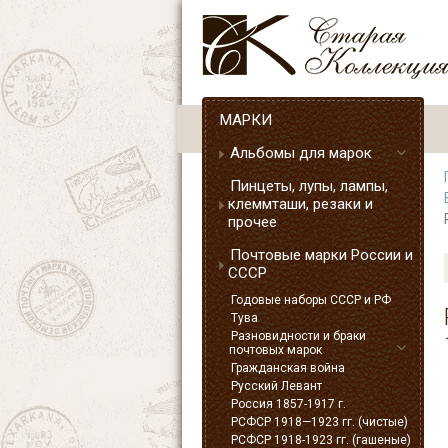
МАРКИ
Альбомы для марок
Пинцеты, лупы, лампы,
клеммташи, резаки и
прочее
Почтовые марки России и
СССР
Годовые наборы СССР и РФ
Тува
Разновидности и браки
почтовых марок
Гражданская война
Русский Левант
Россия 1857-1917 г.
РСФСР 1918—1923 гг. (чистые)
РСФСР 1918-1923 гг. (гашеные)