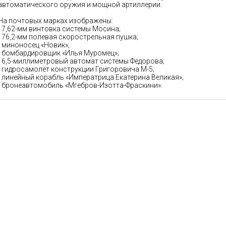
автоматического оружия и мощной артиллерии.
На почтовых марках изображены:
- 7,62-мм винтовка системы Мосина;
- 76,2-мм полевая скорострельная пушка;
- миноносец «Новик»;
- бомбардировщик «Илья Муромец»;
- 6,5-миллиметровый автомат системы Фёдорова;
- гидросамолёт конструкции Григоровича М-5;
- линейный корабль «Императрица Екатерина Великая»;
- бронеавтомобиль «Мгебров-Изотта-Фраскини».