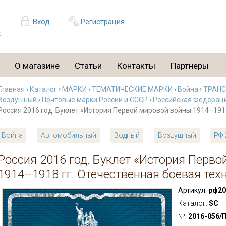
Вход
Регистрация
О магазине
Статьи
Контакты
Партнеры
Главная
›
Каталог
›
МАРКИ
›
ТЕМАТИЧЕСКИЕ МАРКИ
›
Война
›
ТРАН
Воздушный
›
Почтовые марки России и СССР
›
Российская Федерация
Россия 2016 год. Буклет «История Первой мировой войны 1914–1918
Война
Автомобильный
Водный
Воздушный
РФ 
Россия 2016 год. Буклет «История Перв
1914–1918 гг. Отечественная боевая тех
Артикул:
рф20
Каталог:
SC
№:
2016-056/