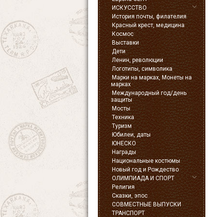
ИСКУССТВО
История почты, филателия
Красный крест, медицина
Космос
Выставки
Дети
Ленин, революции
Логотипы, символика
Марки на марках, Монеты на
марках
Международный год/день
защиты
Мосты
Техника
Туризм
Юбилеи, даты
ЮНЕСКО
Награды
Национальные костюмы
Новый год и Рождество
ОЛИМПИАДА И СПОРТ
Религия
Сказки, эпос
СОВМЕСТНЫЕ ВЫПУСКИ
ТРАНСПОРТ