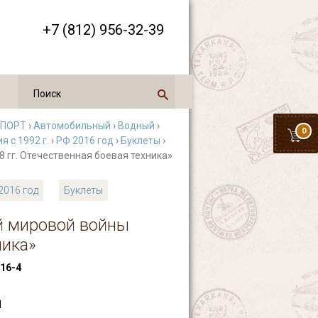
+7 (812) 956-32-39
СПОРТ
›
Автомобильный
›
Водный
›
0
 с 1992 г.
›
РФ 2016 год
›
Буклеты
›
 гг. Отечественная боевая техника»
2016 год
Буклеты
ой мировой войны
ника»
16-4
П