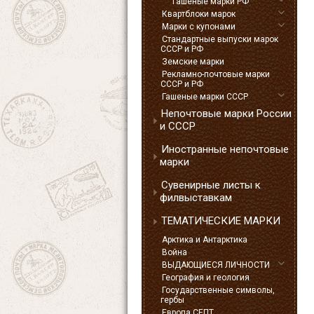
Гашеные марки РФ
Квартблоки марок
Марки с купонами
Стандартные выпуски марок
СССР и РФ
Земские марки
Рекламно-почтовые марки
СССР и РФ
Гашеные марки СССР
Непочтовые марки России
и СССР
Иностранные непочтовые
марки
Сувенирные листы к
филвыставкам
ТЕМАТИЧЕСКИЕ МАРКИ
Арктика и Антарктика
Война
ВЫДАЮЩИЕСЯ ЛИЧНОСТИ
География и геология
Государственные символы,
гербы
Европа СЕПТ