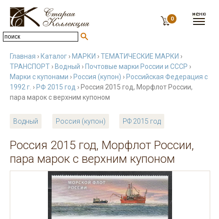
0
Главная
›
Каталог
›
МАРКИ
›
ТЕМАТИЧЕСКИЕ МАРКИ
›
ТРАНСПОРТ
›
Водный
›
Почтовые марки России и СССР
›
Марки с купонами
›
Россия (купон)
›
Российская Федерация с
1992 г.
›
РФ 2015 год
› Россия 2015 год, Морфлот России,
пара марок с верхним купоном
Водный
Россия (купон)
РФ 2015 год
Россия 2015 год, Морфлот России,
пара марок с верхним купоном