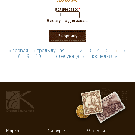
520,00 руб.
Количество:
*
8 доступно для заказа
« первая
‹ предыдущая
…
2
3
4
5
6
7
8
9
10
…
следующая ›
последняя »
Марки
Конверты
Открытки