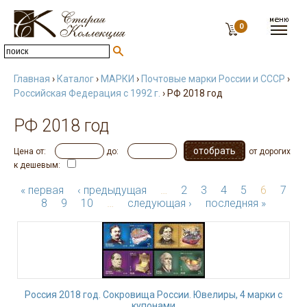
0
Главная
›
Каталог
›
МАРКИ
›
Почтовые марки России и СССР
›
Российская Федерация с 1992 г.
› РФ 2018 год
РФ 2018 год
Цена от:
до:
от дорогих
к дешевым:
« первая
‹ предыдущая
…
2
3
4
5
6
7
8
9
10
…
следующая ›
последняя »
Россия 2018 год. Сокровища России. Ювелиры, 4 марки с
купонами