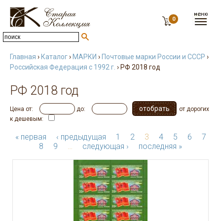
0
Главная
›
Каталог
›
МАРКИ
›
Почтовые марки России и СССР
›
Российская Федерация с 1992 г.
› РФ 2018 год
РФ 2018 год
Цена от:
до:
от дорогих
к дешевым:
« первая
‹ предыдущая
1
2
3
4
5
6
7
8
9
…
следующая ›
последняя »