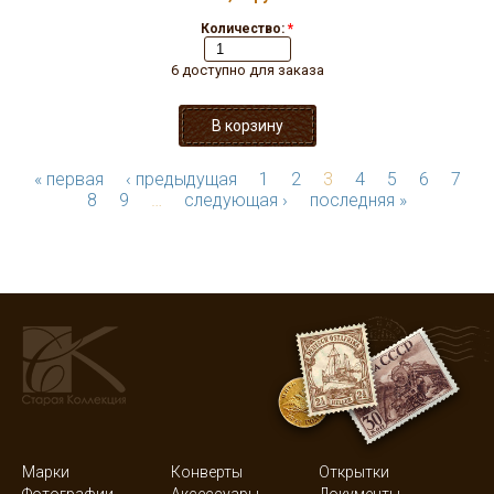
Количество:
*
6 доступно для заказа
« первая
‹ предыдущая
1
2
3
4
5
6
7
8
9
…
следующая ›
последняя »
Марки
Конверты
Открытки