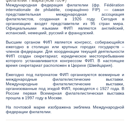
филателии. 1 марка (ном.100 ₽)
Международная федерация филателии (фр. Fédération
internationale de philatélie, сокращённо FIP) — самая
представительная международная ассоциация
филателистов, созданная в 1926 году. Сегодня в
организацию входят представители из 95 стран мира.
Официальными языками ФИП являются английский,
испанский, немецкий, русский и французский.
Высшим органом ФИП является конгресс, собирающийся
ежегодно в столицах или крупных городах государств –
членов федерации. Для координации текущей деятельности
ФИП создан секретариат, юридическое местопребывание
которого устанавливается конгрессом ФИП. В настоящее
время секретариат расположен в Цюрихе (Швейцария).
Ежегодно под патронатом ФИП организуются всемирные и
международные филателистические выставки.
Международные филателистические выставки,
организованные под эгидой ФИП, проводятся с 1927 года. В
России первая Всемирная филателистическая выставка
прошла в 1997 году в Москве.
На почтовой марке изображена эмблема Международной
федерации филателии.