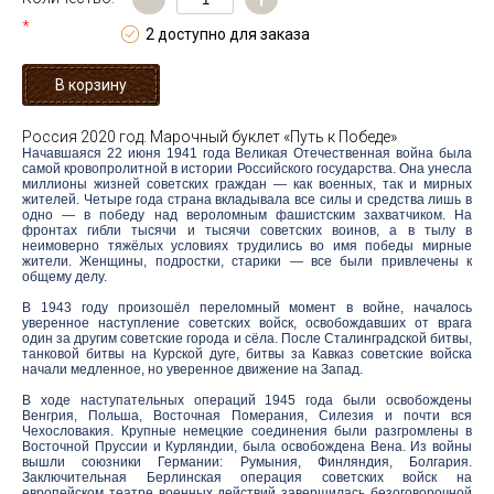
*
2 доступно для заказа
Россия 2020 год. Марочный буклет «Путь к Победе»
Начавшаяся 22 июня 1941 года Великая Отечественная война была
самой кровопролитной в истории Российского государства. Она унесла
миллионы жизней советских граждан — как военных, так и мирных
жителей. Четыре года страна вкладывала все силы и средства лишь в
одно — в победу над вероломным фашистским захватчиком. На
фронтах гибли тысячи и тысячи советских воинов, а в тылу в
неимоверно тяжёлых условиях трудились во имя победы мирные
жители. Женщины, подростки, старики — все были привлечены к
общему делу.
В 1943 году произошёл переломный момент в войне, началось
уверенное наступление советских войск, освобождавших от врага
один за другим советские города и сёла. После Сталинградской битвы,
танковой битвы на Курской дуге, битвы за Кавказ советские войска
начали медленное, но уверенное движение на Запад.
В ходе наступательных операций 1945 года были освобождены
Венгрия, Польша, Восточная Померания, Силезия и почти вся
Чехословакия. Крупные немецкие соединения были разгромлены в
Восточной Пруссии и Курляндии, была освобождена Вена. Из войны
вышли союзники Германии: Румыния, Финляндия, Болгария.
Заключительная Берлинская операция советских войск на
европейском театре военных действий завершилась безоговорочной