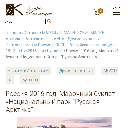
0
Главная
›
Каталог
›
МАРКИ
›
ТЕМАТИЧЕСКИЕ МАРКИ
›
Арктика и Антарктика
›
ФАУНА
›
Другие животные
›
Почтовые марки России и СССР
›
Российская Федерация с
1992 г.
›
РФ 2016 год
›
Буклеты
› Россия 2016 год. Марочный
буклет «Национальный парк "Русская Арктика"»
Арктика и Антарктика
Другие животные
РФ 2016
год
Буклеты
Россия 2016 год. Марочный буклет
«Национальный парк "Русская
Арктика"»