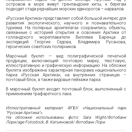
островов в море живут гренландские киты, к берегам
подходят стада редчайших морских единорогов – нарвалов.
«Русская Арктика» представляет собой большой интерес для
развития экологического, научного и познавательного
туризма. На полярных архипелагах сохранились объекты,
связанные с историей открытия и освоения Арктики от
голландского мореплавателя Виллема Баренца до
экспедиций Георгия Седова, Владимира Русанова,
героических советских полярников.
Марочный буклет — вид полиграфической печатной
продукции, включающий почтовую марку, текстовую,
иллюстративную и графическую информацию. На обложке
буклета изображена характерная панорама национального
парка «Русская Арктика», на внутренних страницах –
почтовый блок, а также видовые пейзажи парка.
В марочный буклет входит почтовый блок, выполненный с
применением трафаретного лака.
Иллюстративный материал: ФГБУ «Национальный парк
"Русская Арктика"».
На обложке использованы фото: Sara Wight/Фотобанк
Лори/age Fotostock, В. Катьяновой/ Фотобанк Лори.